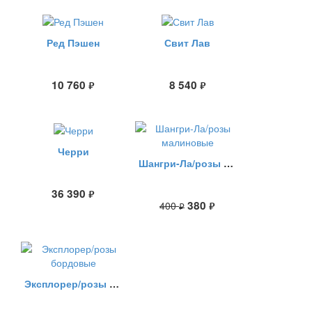
Ред Пэшен
Свит Лав
10 760
8 540
руб.
руб.
Черри
Шангри-Ла/розы малиновые
36 390
руб.
380
400
руб.
руб.
Эксплорер/розы бордовые