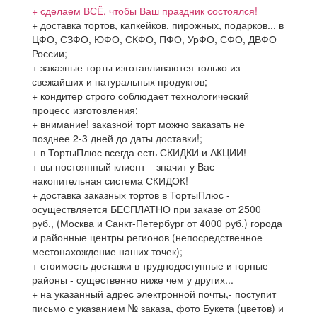
+ сделаем ВСЁ, чтобы Ваш праздник состоялся!
+ доставка тортов, капкейков, пирожных, подарков... в
ЦФО, СЗФО, ЮФО, СКФО, ПФО, УрФО, СФО, ДВФО
России;
+ заказные торты изготавливаются только из
свежайших и натуральных продуктов;
+ кондитер строго соблюдает технологический
процесс изготовления;
+ внимание! заказной торт можно заказать не
позднее 2-3 дней до даты доставки!;
+ в ТортыПлюс всегда есть СКИДКИ и АКЦИИ!
+ вы постоянный клиент – значит у Вас
накопительная система СКИДОК!
+ доставка заказных тортов в ТортыПлюс -
осуществляется БЕСПЛАТНО при заказе от 2500
руб., (Москва и Санкт-Петербург от 4000 руб.) города
и районные центры регионов (непосредственное
местонахождение наших точек);
+ стоимость доставки в труднодоступные и горные
районы - существенно ниже чем у других...
+ на указанный адрес электронной почты,- поступит
письмо с указанием № заказа, фото Букета (цветов) и