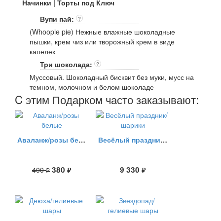
Начинки | Торты под Ключ
Вупи пай:
?
(Whoopie pie) Нежные влажные шоколадные
пышки, крем чиз или творожный крем в виде
капелек
Три шоколада:
?
Муссовый. Шоколадный бисквит без муки, мусс на
темном, молочном и белом шоколаде
C этим Подарком часто заказывают:
Аваланж/розы белые
Весёлый праздник/шарики
380
9 330
400
руб.
руб.
руб.