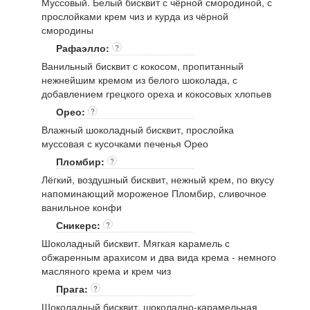
Муссовый. Белый бисквит с чёрной смородиной, с
прослойками крем чиз и курда из чёрной
смородины
Рафаэлло:
?
Ванильный бисквит с кокосом, пропитанный
нежнейшим кремом из белого шоколада, с
добавлением грецкого ореха и кокосовых хлопьев
Орео:
?
Влажный шоколадный бисквит, прослойка
муссовая с кусочками печенья Орео
Пломбир:
?
Лёгкий, воздушный бисквит, нежный крем, по вкусу
напоминающий мороженое Пломбир, сливочное
ванильное конфи
Сникерс:
?
Шоколадный бисквит. Мягкая карамель с
обжаренным арахисом и два вида крема - немного
масляного крема и крем чиз
Прага:
?
Шоколадный бисквит, шоколадно-карамельная