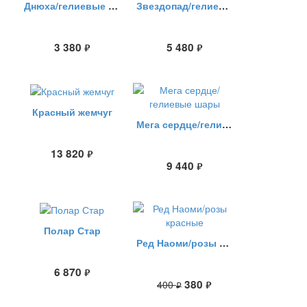
Днюха/гелиевые шары
Звездопад/гелиевые шары
3 380
5 480
руб.
руб.
Красный жемчуг
Мега сердце/гелиевые шары
13 820
руб.
9 440
руб.
Полар Стар
Ред Наоми/розы красные
6 870
руб.
380
400
руб.
руб.