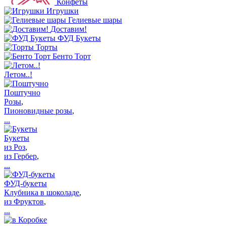
Конфеты
Игрушки
Гелиевые шары
Доставим!
ФУД Букеты
Торты
Бенто Торт
Летом..!
Поштучно
Розы
,
Пионовидные розы
,
...
Букеты
из Роз
,
из Гербер
,
...
ФУД-букеты
Клубника в шоколаде
,
из Фруктов
,
...