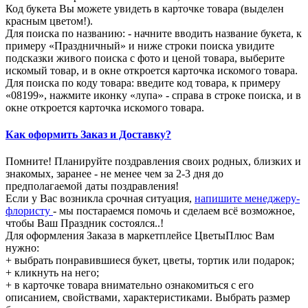
Код букета Вы можете увидеть в карточке товара (выделен
красным цветом!).
Для поиска по названию: - начните вводить название букета, к
примеру «Праздничный» и ниже строки поиска увидите
подсказки живого поиска с фото и ценой товара, выберите
искомый товар, и в окне откроется карточка искомого товара.
Для поиска по коду товара: введите код товара, к примеру
«08199», нажмите иконку «лупа» - справа в строке поиска, и в
окне откроется карточка искомого товара.
Как оформить Заказ и Доставку?
Помните! Планируйте поздравления своих родных, близких и
знакомых, заранее - не менее чем за 2-3 дня до
предполагаемой даты поздравления!
Если у Вас возникла срочная ситуация,
напишите менеджеру-
флористу
- мы постараемся помочь и сделаем всё возможное,
чтобы Ваш Праздник состоялся..!
Для оформления Заказа в маркетплейсе ЦветыПлюс Вам
нужно:
+ выбрать понравившиеся букет, цветы, тортик или подарок;
+ кликнуть на него;
+ в карточке товара внимательно ознакомиться с его
описанием, свойствами, характеристиками. Выбрать размер