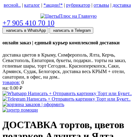
весной..
|
каталог
|
*акции!*
|
рубрикатор
|
отзывы
|
доставка
help центр
+7 905 410 70 10
написать в WhatsApp
написать в Telegram
онлайн заказ | единый курьер комплексной доставки
доставка цветов в Крыму, Симферополь, Ялта, Керчь,
Севастополь, Евпатория, букеты, подарки.. торты на заказ,
гелиевые шары, торт Сегодня.. Красноперекопск, Саки,
Армянск, Судак, Белогорск, доставка весь КРЫМ + отели,
санатории, в офис, на дом..
товаров:
0
на:
0.00
руб.
ДОСТАВКА тортов, цветов
подарков Алушта и Ялта