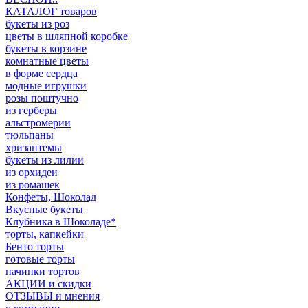
КАТАЛОГ товаров
букеты из роз
цветы в шляпной коробке
букеты в корзине
комнатные цветы
в форме сердца
модные игрушки
розы поштучно
из герберы
альстромерии
тюльпаны
хризантемы
букеты из лилии
из орхидеи
из ромашек
Конфеты, Шоколад
Вкусные букеты
Клубника в Шоколаде*
торты, капкейки
Бенто торты
готовые торты
начинки тортов
АКЦИИ и скидки
ОТЗЫВЫ и мнения