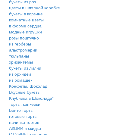
букеты из роз
цветы в шляпной коробке
букеты в корзине
комнатные цветы
в форме сердца
модные игрушки
розы поштучно
из герберы
альстромерии
тюльпаны
хризантемы
букеты из лилии
из орхидеи
из ромашек
Конфеты, Шоколад
Вкусные букеты
Клубника в Шоколаде*
торты, капкейки
Бенто торты
готовые торты
начинки тортов
АКЦИИ и скидки
ОТЗЫВЫ и мнения