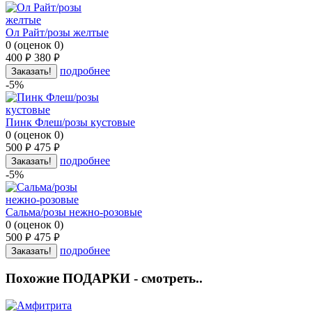
Ол Райт/розы желтые
0
(
оценок
0
)
400
380
руб.
руб.
подробнее
Заказать!
-5%
Пинк Флеш/розы кустовые
0
(
оценок
0
)
500
475
руб.
руб.
подробнее
Заказать!
-5%
Сальма/розы нежно-розовые
0
(
оценок
0
)
500
475
руб.
руб.
подробнее
Заказать!
Похожие ПОДАРКИ - смотреть..