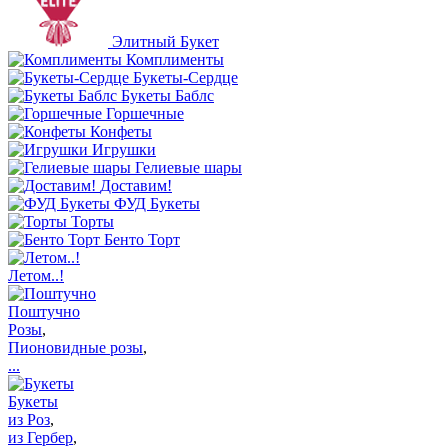
Элитный Букет
Комплименты
Букеты-Сердце
Букеты Баблс
Горшечные
Конфеты
Игрушки
Гелиевые шары
Доставим!
ФУД Букеты
Торты
Бенто Торт
Летом..!
Поштучно
Розы
,
Пионовидные розы
,
...
Букеты
из Роз
,
из Гербер
,