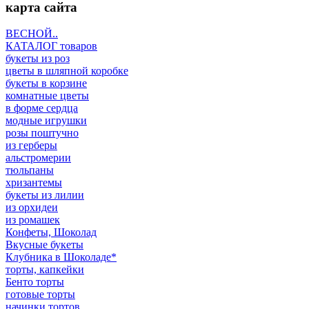
карта сайта
ВЕСНОЙ..
КАТАЛОГ товаров
букеты из роз
цветы в шляпной коробке
букеты в корзине
комнатные цветы
в форме сердца
модные игрушки
розы поштучно
из герберы
альстромерии
тюльпаны
хризантемы
букеты из лилии
из орхидеи
из ромашек
Конфеты, Шоколад
Вкусные букеты
Клубника в Шоколаде*
торты, капкейки
Бенто торты
готовые торты
начинки тортов