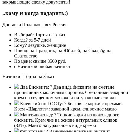
закрывающие сделку документы!
..кому и когда подарить:)
Доставка Подарков | вся Россия
Выбирай:
Торты на заказ
Когда?
за 5-7 дней
Кому?
девушке, женщине
Повод:
на Праздник, на Юбилей, на Свадьбу, на
Сватовство
По цене:
свыше 8500 руб.
с Начинкой:
любая начинка
Начинки | Торты на Заказ
Два Бисквита:
?
Два вида бисквита на сметане,
пропитанных молочным сиропом. Сметанный заварной
крем на сгущенном молоке и натуральные сливки
Киевский по ГОСТу:
?
Белковые коржи с орехами.
Крем «Шарлотт»: заварной крем, сливочное масло
Манго-шоколад:
?
Тонкие коржи из шоколадного
бисквита. Крем чиз на основе натуральных сливок
(33%). Манго натуральное в виде кремю
Фруктовый:
?
Ванильный влажный бисквит,