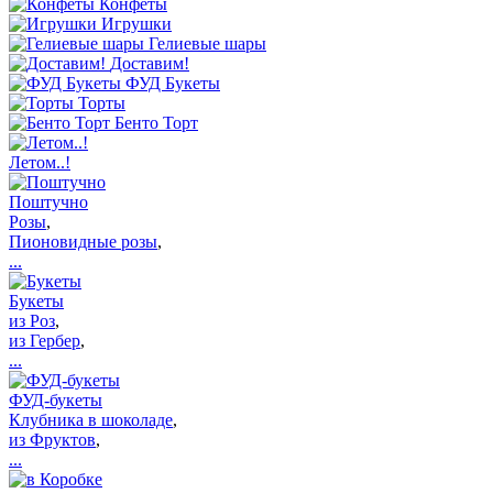
Конфеты
Игрушки
Гелиевые шары
Доставим!
ФУД Букеты
Торты
Бенто Торт
Летом..!
Поштучно
Розы
,
Пионовидные розы
,
...
Букеты
из Роз
,
из Гербер
,
...
ФУД-букеты
Клубника в шоколаде
,
из Фруктов
,
...