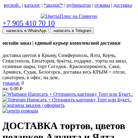
весной..
|
каталог
|
*акции!*
|
рубрикатор
|
отзывы
|
доставка
help центр
+7 905 410 70 10
написать в WhatsApp
написать в Telegram
онлайн заказ | единый курьер комплексной доставки
доставка цветов в Крыму, Симферополь, Ялта, Керчь,
Севастополь, Евпатория, букеты, подарки.. торты на заказ,
гелиевые шары, торт Сегодня.. Красноперекопск, Саки,
Армянск, Судак, Белогорск, доставка весь КРЫМ + отели,
санатории, в офис, на дом..
товаров:
0
на:
0.00
руб.
ДОСТАВКА тортов, цветов
подарков Алушта и Ялта