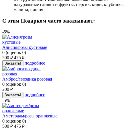
натуральные сливки и фрукты: персик, киви, клубника,
малина, вишня
C этим Подарком часто заказывают:
-5%
Алисия/розы кустовые
0
(
оценок
0
)
500
475
руб.
руб.
подробнее
Заказать!
Амброс/гвоздика розовая
0
(
оценок
0
)
200
руб.
подробнее
Заказать!
-5%
Амстердам/розы оранжевые
0
(
оценок
0
)
500
475
руб.
руб.