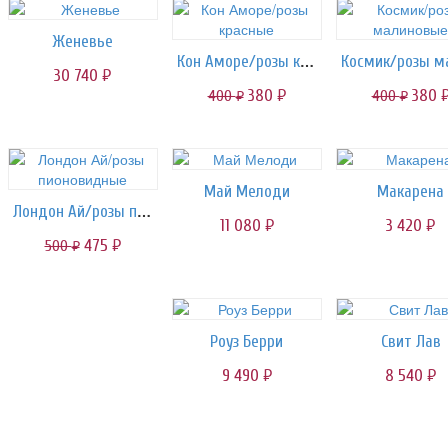
Женевье
Кон Аморе/розы красные
30 740
руб.
380
380
400
400
руб.
руб
руб.
руб.
Май Мелоди
Макарена
Лондон Ай/розы пионовидные
11 080
3 420
руб.
руб.
475
500
руб.
руб.
Роуз Берри
Свит Лав
9 490
8 540
руб.
руб.