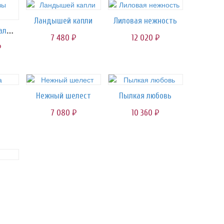
Ландышей капли
Лиловая нежность
Космик/розы малиновые
7 480
12 020
руб.
руб.
.
Нежный шелест
Пылкая любовь
7 080
10 360
руб.
руб.