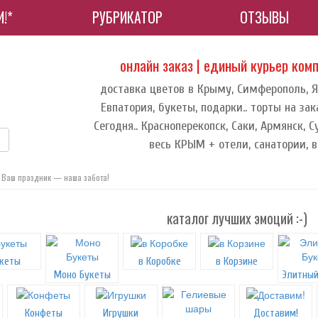
!*
РУБРИКАТОР
ОТЗЫВЫ
онлайн заказ | единый курьер ком
доставка цветов в Крыму, Симферополь, Ял
Евпатория, букеты, подарки.. торты на зак
Сегодня.. Красноперекопск, Саки, Армянск, С
весь КРЫМ + отели, санатории, в 
 Ваш праздник — наша забота!
каталог лучших эмоций :-)
кеты
в Коробке
в Корзине
Моно Букеты
Элитный
Конфеты
Игрушки
Доставим!