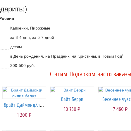
одарить:)
 Россия
Капкейки, Пирожные
за 3-4 дня, за 5-7 дней
детям
в День рождения, на Праздник, на Кристины, в Новый Год*
300-500 руб.
C этим Подарком часто заказы
Вайт Берри
Весеннее чув
Брайт Даймонд/лилия белая
10 730
7 460
руб.
руб.
1 200
руб.