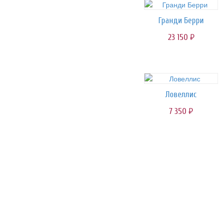
Гранди Берри
23 150
руб.
Ловеллис
7 350
руб.