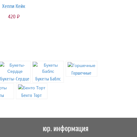
Хеппи Кейк
420
руб.
Горшечные
Букеты-Сердце
Букеты Баблс
ты
Бенто Торт
юр. информация