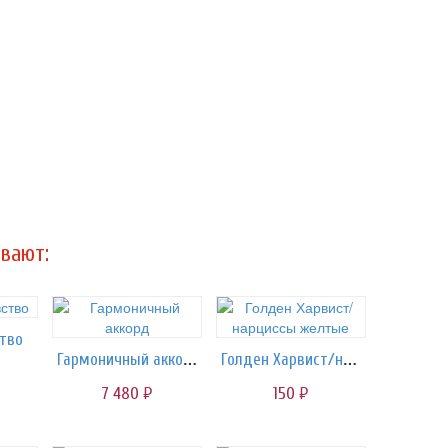
вают:
ство
Гармоничный аккорд
Голден Харвист/нарциссы желтые
7 480
150
руб.
руб.