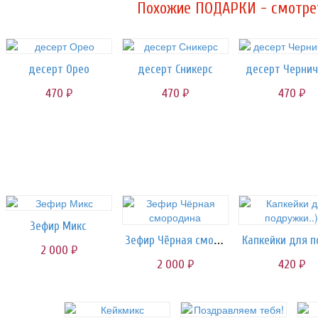
Похожие ПОДАРКИ - смотрет
десерт Орео
десерт Сникерс
десерт Черни
470
470
470
руб.
руб.
руб.
Зефир Микс
Зефир Чёрная смородина
2 000
руб.
2 000
420
руб.
руб.