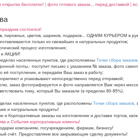
 открытка бесплатно! | фото готового заказа.., перед доставкой | 
тва
праздник состоялся!
ков, пирожных, цветов, шариков, подарков... ОДНИМ КУРЬЕРОМ в ру
зготавливаются только из свежайших и натуральных продуктов;
огический процесс изготовления;
И и АКЦИИ!
пределах населенных пунктов, где расположены
Точки сбора заказов
ронной почты,- поступит письмо с указанием № заказа, фото самого
о её поступлении, и передаём Ваш заказ в работу;
формляют и упаковывают непосредственно перед отправкой;
елю, заказ фотографируется и фото направляется Вам через месс
тветствовать тому, который Вы заказали (в пределах 80-85%).
еделах населенных пунктов, где расположены
Точки сбора заказов
,
ие и натуральные продукты!
и Корпоративные заказы на изготовление и доставки тортов, капке
тва и События корпоративные клиенты!
одарки компаниям, госучреждениям, фирмам, бизнесу!
ный счёт. Предоставляем все закрывающие сделку документы!