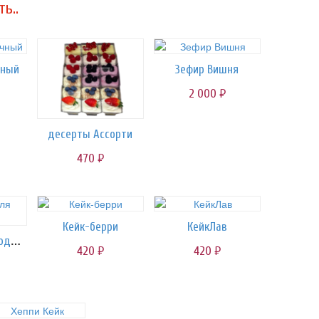
ь..
чный
Зефир Вишня
2 000
руб.
десерты Ассорти
470
руб.
Кейк-берри
КейкЛав
Капкейки для подружки..)
420
420
руб.
руб.