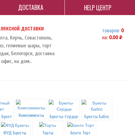
ДОСТАВКА
HELP ЦЕНТР
плексной доставки
товаров:
0
та, Керчь, Севастополь,
на:
0.00
руб.
аз, гелиевые шары, торт
удак, Белогорск, доставка
офис, на дом..
Комплименты
 Букет
Букеты-Сердце
Букеты Баблс
ФУД Букеты
Торты
Бенто Торт