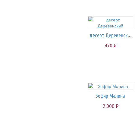
десерт Деревенский
470
руб.
Зефир Малина
2 000
руб.