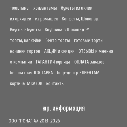
тюльпаны
хризантемы
букеты из лилии
из орхидеи
из ромашек
Конфеты, Шоколад
Вкусные букеты
Клубника в Шоколаде*
торты, капкейки
Бенто торты
готовые торты
начинки тортов
АКЦИИ и скидки
ОТЗЫВЫ и мнения
о компании
ГАРАНТИИ юрлица
ОПЛАТА заказов
бесплатная ДОСТАВКА
help-центр КЛИЕНТАМ
корзина ЗАКАЗОВ
контакты
юр. информация
ООО "РОНА" © 2013-2026