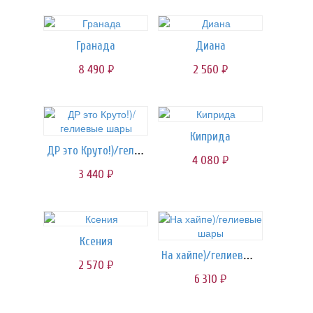
Гранада
Диана
8 490
2 560
руб.
руб.
Киприда
ДР это Круто!)/гелиевые шары
4 080
руб.
3 440
руб.
Ксения
На хайпе)/гелиевые шары
2 570
руб.
6 310
руб.