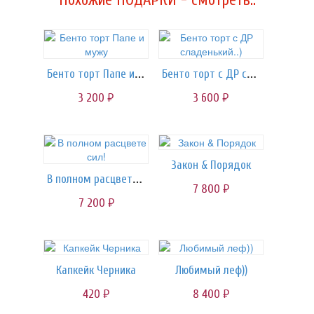
Похожие ПОДАРКИ - смотреть..
Бенто торт Папе и мужу
Бенто торт с ДР сладенький..)
3 200
3 600
руб.
руб.
Закон & Порядок
В полном расцвете сил!
7 800
руб.
7 200
руб.
Капкейк Черника
Любимый леф))
420
8 400
руб.
руб.