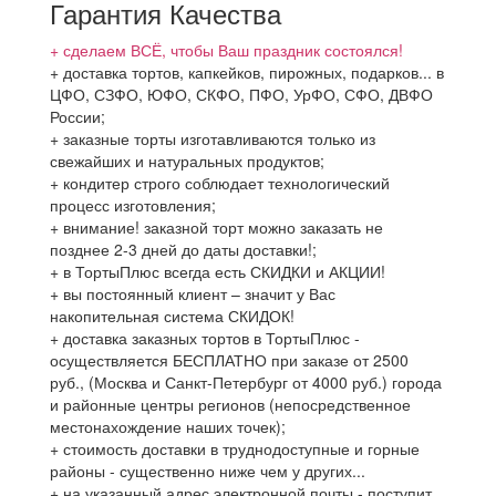
Гарантия Качества
+ сделаем ВСЁ, чтобы Ваш праздник состоялся!
+ доставка тортов, капкейков, пирожных, подарков... в
ЦФО, СЗФО, ЮФО, СКФО, ПФО, УрФО, СФО, ДВФО
России;
+ заказные торты изготавливаются только из
свежайших и натуральных продуктов;
+ кондитер строго соблюдает технологический
процесс изготовления;
+ внимание! заказной торт можно заказать не
позднее 2-3 дней до даты доставки!;
+ в ТортыПлюс всегда есть СКИДКИ и АКЦИИ!
+ вы постоянный клиент – значит у Вас
накопительная система СКИДОК!
+ доставка заказных тортов в ТортыПлюс -
осуществляется БЕСПЛАТНО при заказе от 2500
руб., (Москва и Санкт-Петербург от 4000 руб.) города
и районные центры регионов (непосредственное
местонахождение наших точек);
+ стоимость доставки в труднодоступные и горные
районы - существенно ниже чем у других...
+ на указанный адрес электронной почты,- поступит