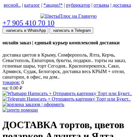
весной..
|
каталог
|
*акции!*
|
рубрикатор
|
отзывы
|
доставка
help центр
+7 905 410 70 10
написать в WhatsApp
написать в Telegram
онлайн заказ | единый курьер комплексной доставки
доставка цветов в Крыму, Симферополь, Ялта, Керчь,
Севастополь, Евпатория, букеты, подарки.. торты на заказ,
гелиевые шары, торт Сегодня.. Красноперекопск, Саки,
Армянск, Судак, Белогорск, доставка весь КРЫМ + отели,
санатории, в офис, на дом..
товаров:
0
на:
0.00
руб.
ДОСТАВКА тортов, цветов
подарков Алушта и Ялта