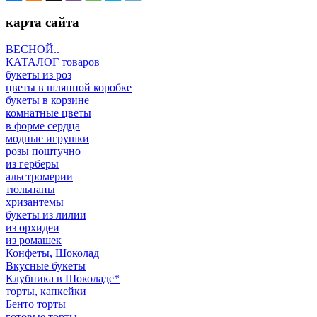
карта сайта
ВЕСНОЙ..
КАТАЛОГ товаров
букеты из роз
цветы в шляпной коробке
букеты в корзине
комнатные цветы
в форме сердца
модные игрушки
розы поштучно
из герберы
альстромерии
тюльпаны
хризантемы
букеты из лилии
из орхидеи
из ромашек
Конфеты, Шоколад
Вкусные букеты
Клубника в Шоколаде*
торты, капкейки
Бенто торты
готовые торты