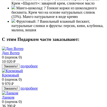
Крем «Шарлотт»: заварной крем, сливочное масло
Манго-шоколад:
?
Тонкие коржи из шоколадного
бисквита. Крем чиз на основе натуральных сливок
(33%). Манго натуральное в виде кремю
Фруктовый:
?
Ванильный влажный бисквит,
натуральные сливки и фрукты: персик, киви, клубника,
малина, вишня
C этим Подарком часто заказывают:
Дип Вотер
0
(
оценок
0
)
10 020
руб.
подробнее
Заказать!
Кремовый
0
(
оценок
0
)
9 970
руб.
подробнее
Заказать!
Ланком
0
(
оценок
0
)
36 390
руб.