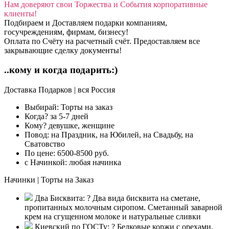
Нам доверяют свои Торжества и События корпоративные
клиенты!
Подбираем и Доставляем подарки компаниям,
госучреждениям, фирмам, бизнесу!
Оплата по Счёту на расчетный счёт. Предоставляем все
закрывающие сделку документы!
..кому и когда подарить:)
Доставка Подарков | вся Россия
Выбирай:
Торты на заказ
Когда?
за 5-7 дней
Кому?
девушке, женщине
Повод:
на Праздник, на Юбилей, на Свадьбу, на
Сватовство
По цене:
6500-8500 руб.
с Начинкой:
любая начинка
Начинки | Торты на Заказ
Два Бисквита:
?
Два вида бисквита на сметане,
пропитанных молочным сиропом. Сметанный заварной
крем на сгущенном молоке и натуральные сливки
Киевский по ГОСТу:
?
Белковые коржи с орехами.