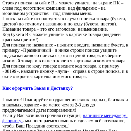
Строку поиска на сайте Вы можете увидеть: на экране ПК –
слева под логотипом компании, над фильрами; - на
мобильном устройстве: - под главным меню.
Поиск на сайте используется в случах: поиска товара (букета,
цветов) по точному названию и по коду (букета, цветов).
Название товара – это его заголовок, наименование.
Код букета Вы можете увидеть в карточке товара (выделен
красным цветом!).
Для поиска по названию: - начните вводить название букета, к
примеру «Праздничный» и ниже строки поиска увидите
подсказки живого поиска с фото и ценой товара, выберите
искомый товар, и в окне откроется карточка искомого товара.
Для поиска по коду товара: введите код товара, к примеру
«08199», нажмите иконку «лупа» - справа в строке поиска, и в
окне откроется карточка искомого товара.
Как оформить Заказ и Доставку?
Помните! Планируйте поздравления своих родных, близких и
знакомых, заранее - не менее чем за 2-3 дня до
предполагаемой даты поздравления!
Если у Вас возникла срочная ситуация,
напишите менеджеру-
флористу
- мы постараемся помочь и сделаем всё возможное,
чтобы Ваш Праздник состоялся..!