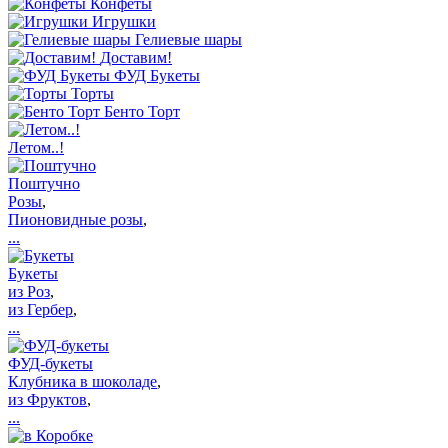
Конфеты
Игрушки
Гелиевые шары
Доставим!
ФУД Букеты
Торты
Бенто Торт
Летом..!
Поштучно
Розы
,
Пионовидные розы
,
...
Букеты
из Роз
,
из Гербер
,
...
ФУД-букеты
Клубника в шоколаде
,
из Фруктов
,
...