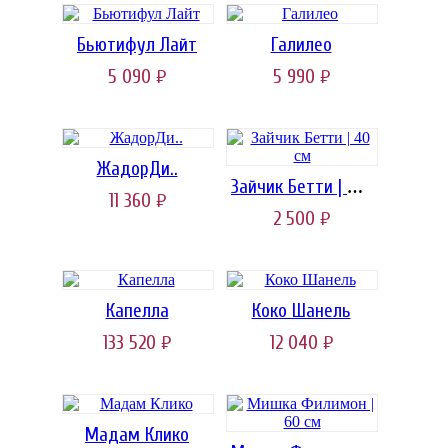
Бьютифул Лайт
Галилео
5 090
5 990
руб.
руб.
ЖадорДи..
Зайчик Бетти | 40 см
11 360
руб.
2 500
руб.
Капелла
Коко Шанель
133 520
12 040
руб.
руб.
Мадам Клико