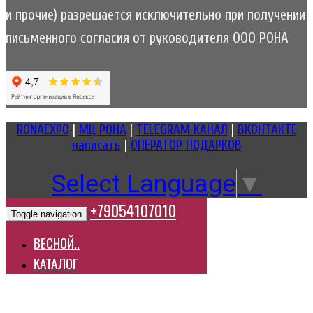
и прочие) разрешается исключительно при получении
письменного согласия от руководителя ООО РОНА
RONAEXPO
|
МЦ РОНА
|
TELEGRAM КАНАЛ
|
ВКОНТАКТЕ
написать
|
ОПЕРАТОР ПОДАРКОВ
Select Language
▼
+79054107010
Toggle navigation
ВЕСНОЙ..
КАТАЛОГ
HELP ЦЕНТР
КОРЗИНА