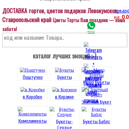
ДОСТАВКА тортов, цветов подарков Левокумское,
товаро
на:
0.
Ставропольский край
Цветы Торты Ваш праздник — наша
забота!
каталог лучших эмоций :-)
Поштучно
Букеты
Моно Букеты
в Коробке
в Корзине
Элитный Букет
Комплименты
Букеты-
Букеты Баблс
Сердце