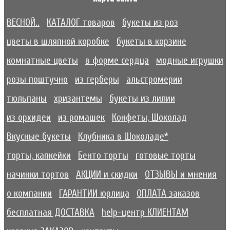
ВЕСНОЙ..
КАТАЛОГ товаров
букеты из роз
цветы в шляпной коробке
букеты в корзине
комнатные цветы
в форме сердца
модные игрушки
розы поштучно
из герберы
альстромерии
тюльпаны
хризантемы
букеты из лилии
из орхидеи
из ромашек
Конфеты, Шоколад
Вкусные букеты
Клубника в Шоколаде*
торты, капкейки
Бенто торты
готовые торты
начинки тортов
АКЦИИ и скидки
ОТЗЫВЫ и мнения
о компании
ГАРАНТИИ юрлица
ОПЛАТА заказов
бесплатная ДОСТАВКА
help-центр КЛИЕНТАМ