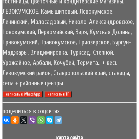
гостиницы, цветочные и кондитерские магазины..
ЛЕВОКУМСКОЕ, Камышитовый, Левокумское,
Ленинский, Малосадовый, Николо-Александровское,
Новокумский, Первомайский, Заря, Кумская Долина,
Правокумский, Правокумское, Приозерское, Бургун-
Маджары, Владимировка, Турксад, Степной,
Урожайное, Арбали, Кочубей, Термита.. + весь
Левокумский район, Ставропольский край, станицы,
села + районные центры
написать в WhatsApp
написать в ТП
поделиться в соцсетях
карта сайта