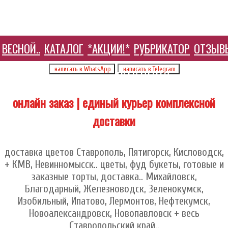
ВЕСНОЙ..
КАТАЛОГ
*АКЦИИ!*
РУБРИКАТОР
ОТЗЫВ
+7 905 410 70 10
написать в WhatsApp
написать в Telegram
HELP ЦЕНТР
онлайн заказ | единый курьер комплексной
доставки
доставка цветов Ставрополь, Пятигорск, Кисловодск,
+ КМВ, Невинномысск.. цветы, фуд букеты, готовые и
заказные торты, доставка.. Михайловск,
Благодарный, Железноводск, Зеленокумск,
Изобильный, Ипатово, Лермонтов, Нефтекумск,
Новоалександровск, Новопавловск + весь
Ставропольский край..