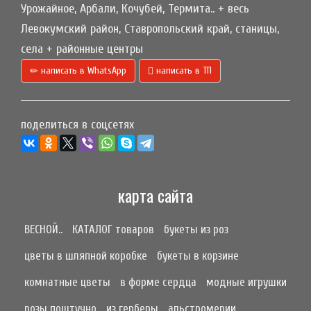
Урожайное, Арбали, Кочубей, Термита.. + весь
Левокумский район, Ставропольский край, станицы,
села + районные центры
написать в WhatsApp
написать в ТП
поделиться в соцсетях
карта сайта
ВЕСНОЙ..
КАТАЛОГ товаров
букеты из роз
цветы в шляпной коробке
букеты в корзине
комнатные цветы
в форме сердца
модные игрушки
розы поштучно
из герберы
альстромерии