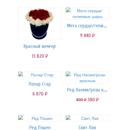
Мега сердце/гелиевые шары
9 440
руб.
Красный жемчуг
13 820
руб.
Полар Стар
Ред Наоми/розы красные
6 870
руб.
380
400
руб.
руб.
Ред Пэшен
Свит Лав