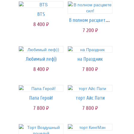
BTS
В полном расцвете сил!
8 400
руб.
7 200
руб.
Любимый леф))
на Праздник
8 400
7 800
руб.
руб.
Папа Герой!
торт Айс Пати
7 800
7 800
руб.
руб.