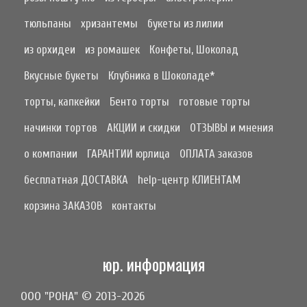
тюльпаны
хризантемы
букеты из лилии
из орхидеи
из ромашек
Конфеты, Шоколад
Вкусные букеты
Клубника в Шоколаде*
торты, капкейки
Бенто торты
готовые торты
начинки тортов
АКЦИИ и скидки
ОТЗЫВЫ и мнения
о компании
ГАРАНТИИ юрлица
ОПЛАТА заказов
бесплатная ДОСТАВКА
help-центр КЛИЕНТАМ
корзина ЗАКАЗОВ
контакты
юр. информация
ООО "РОНА" © 2013-2026