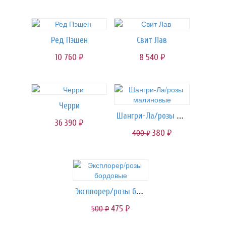
Ред Пэшен
Свит Лав
10 760
8 540
руб.
руб.
Черри
Шангри-Ла/розы малиновые
36 390
руб.
380
400
руб.
руб.
Эксплорер/розы бордовые
475
500
руб.
руб.