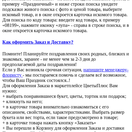
примеру «Праздничный» и ниже строки поиска увидите
подсказки живого поиска с фото и ценой товара, выберите
искомый товар, и в окне откроется карточка искомого товара.
Для поиска по коду товара: введите код товара, к примеру
«08199», нажмите иконку «лупа» - справа в строке поиска, и в
окне откроется карточка искомого товара.
Как оформить Заказ и Доставку?
Помните! Планируйте поздравления своих родных, близких и
знакомых, заранее - не менее чем за 2-3 дня до
предполагаемой даты поздравления!
Если у Вас возникла срочная ситуация,
напишите менеджеру-
флористу
- мы постараемся помочь и сделаем всё возможное,
чтобы Ваш Праздник состоялся..!
Для оформления Заказа в маркетплейсе ЦветыПлюс Вам
нужно:
+ выбрать понравившиеся букет, цветы, тортик или подарок;
+ кликнуть на него;
+ в карточке товара внимательно ознакомиться с его
описанием, свойствами, характеристиками. Выбрать размер
букета или вес торта, если такое предусмотрено в товаре;
+ в карточке товара нажать кнопку «Заказать»
+ Вы перешли в Корзину для оформления Заказа и доставки