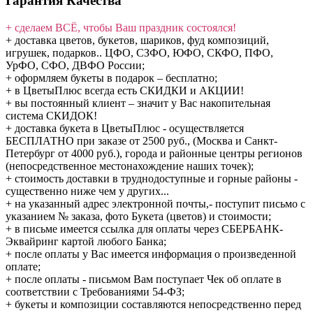
Гарантия Качества
+ сделаем ВСЁ, чтобы Ваш праздник состоялся!
+ доставка цветов, букетов, шариков, фуд композиций,
игрушек, подарков.. ЦФО, СЗФО, ЮФО, СКФО, ПФО,
УрФО, СФО, ДВФО России;
+ оформляем букеты в подарок – бесплатно;
+ в ЦветыПлюс всегда есть СКИДКИ и АКЦИИ!
+ вы постоянный клиент – значит у Вас накопительная
система СКИДОК!
+ доставка букета в ЦветыПлюс - осуществляется
БЕСПЛАТНО при заказе от 2500 руб., (Москва и Санкт-
Петербург от 4000 руб.), города и районные центры регионов
(непосредственное местонахождение наших точек);
+ стоимость доставки в труднодоступные и горные районы -
существенно ниже чем у других...
+ на указанный адрес электронной почты,- поступит письмо с
указанием № заказа, фото Букета (цветов) и стоимости;
+ в письме имеется ссылка для оплаты через СБЕРБАНК-
Эквайринг картой любого Банка;
+ после оплаты у Вас имеется информация о произведенной
оплате;
+ после оплаты - письмом Вам поступает Чек об оплате в
соответствии с Требованиями 54-ФЗ;
+ букеты и композиции составляются непосредственно перед