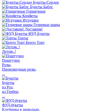
Букеты-Сердце
Букеты Баблс
Горшечные
Конфеты
Игрушки
Гелиевые шары
Доставим!
ФУД Букеты
Торты
Бенто Торт
Летом..!
Поштучно
Розы
,
Пионовидные розы
,
...
Букеты
из Роз
,
из Гербер
,
...
ФУД-букеты
Клубника в шоколаде
,