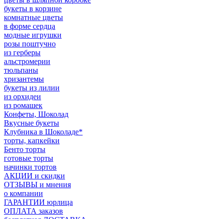
букеты в корзине
комнатные цветы
в форме сердца
модные игрушки
розы поштучно
из герберы
альстромерии
тюльпаны
хризантемы
букеты из лилии
из орхидеи
из ромашек
Конфеты, Шоколад
Вкусные букеты
Клубника в Шоколаде*
торты, капкейки
Бенто торты
готовые торты
начинки тортов
АКЦИИ и скидки
ОТЗЫВЫ и мнения
о компании
ГАРАНТИИ юрлица
ОПЛАТА заказов