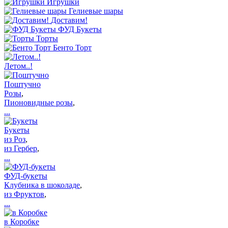
Игрушки
Гелиевые шары
Доставим!
ФУД Букеты
Торты
Бенто Торт
Летом..!
Поштучно
Розы
,
Пионовидные розы
,
...
Букеты
из Роз
,
из Гербер
,
...
ФУД-букеты
Клубника в шоколаде
,
из Фруктов
,
...
в Коробке