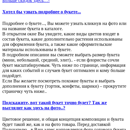
Больше скидок здесь…!
Хотел бы узнать подробнее о букете...
Подробнее о букете..., Вы можете узнать кликнув на фото или
на название букета в каталоге.
В открытом окне Вы увидите, какие виды цветов входят в
состав букета, какие дополнительно растения использованы
для оформления букета, а также какие оформительские
материалы использованы в букете.
В подробном описании вы сможете выбрать размер букета
(мини, небольшой, средний, элит).. - если флористы сочли
букет масштабируемым. Чуть ниже по странице, информация
для каких событий и случаев букет оптимален и кому больше
подойдет.
Если Вы желаете посмотреть похожие букеты и выбрать
дополнения к букету (тортик, конфеты, шарики) – прокрутите
страничку чуть ниже..
Подскажите, вот такой букет точно будет? Так же
выглядит как здесь на фото..?
Цветовое решение, и общая концепция композиции и букета
будет такой же, как и на фото товара. Перед доставкой
Получателю - в Ваш адрес направляется фото готового букета