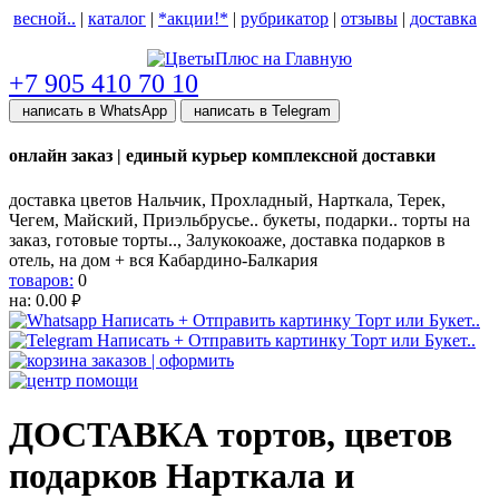
весной..
|
каталог
|
*акции!*
|
рубрикатор
|
отзывы
|
доставка
help центр
+7 905 410 70 10
написать в WhatsApp
написать в Telegram
онлайн заказ | единый курьер комплексной доставки
доставка цветов Нальчик, Прохладный, Нарткала, Терек,
Чегем, Майский, Приэльбрусье.. букеты, подарки.. торты на
заказ, готовые торты.., Залукокоаже, доставка подарков в
отель, на дом + вся Кабардино-Балкария
товаров:
0
на:
0.00
руб.
ДОСТАВКА тортов, цветов
подарков Нарткала и