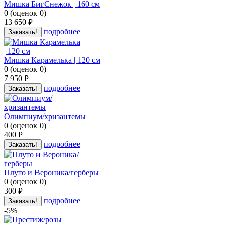
Мишка БигСнежок | 160 см
0
(
оценок
0
)
13 650
руб.
подробнее
Заказать!
Мишка Карамелька | 120 см
0
(
оценок
0
)
7 950
руб.
подробнее
Заказать!
Олимпиум/хризантемы
0
(
оценок
0
)
400
руб.
подробнее
Заказать!
Плуто и Вероника/герберы
0
(
оценок
0
)
300
руб.
подробнее
Заказать!
-5%