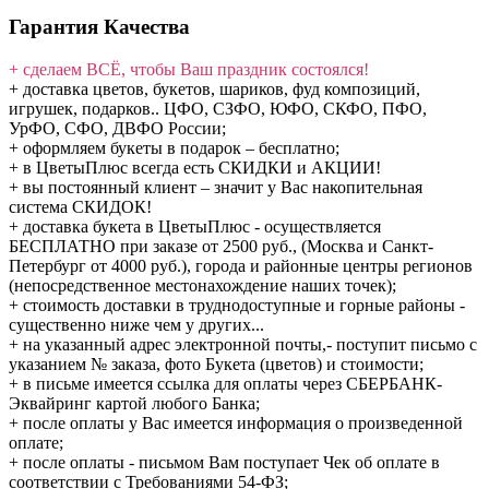
Гарантия Качества
+ сделаем ВСЁ, чтобы Ваш праздник состоялся!
+ доставка цветов, букетов, шариков, фуд композиций,
игрушек, подарков.. ЦФО, СЗФО, ЮФО, СКФО, ПФО,
УрФО, СФО, ДВФО России;
+ оформляем букеты в подарок – бесплатно;
+ в ЦветыПлюс всегда есть СКИДКИ и АКЦИИ!
+ вы постоянный клиент – значит у Вас накопительная
система СКИДОК!
+ доставка букета в ЦветыПлюс - осуществляется
БЕСПЛАТНО при заказе от 2500 руб., (Москва и Санкт-
Петербург от 4000 руб.), города и районные центры регионов
(непосредственное местонахождение наших точек);
+ стоимость доставки в труднодоступные и горные районы -
существенно ниже чем у других...
+ на указанный адрес электронной почты,- поступит письмо с
указанием № заказа, фото Букета (цветов) и стоимости;
+ в письме имеется ссылка для оплаты через СБЕРБАНК-
Эквайринг картой любого Банка;
+ после оплаты у Вас имеется информация о произведенной
оплате;
+ после оплаты - письмом Вам поступает Чек об оплате в
соответствии с Требованиями 54-ФЗ;