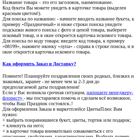
Название товара – это его заголовок, наименование.
Код букета Вы можете увидеть в карточке товара (выделен
красным цветом!).
Для поиска по названию: - начните вводить название букета, к
примеру «Праздничный» и ниже строки поиска увидите
подсказки живого поиска с фото и ценой товара, выберите
искомый товар, и в окне откроется карточка искомого товара.
Для поиска по коду товара: введите код товара, к примеру
«08199», нажмите иконку «лупа» - справа в строке поиска, и в
окне откроется карточка искомого товара.
Как оформить Заказ и Доставку?
Помните! Планируйте поздравления своих родных, близких и
знакомых, заранее - не менее чем за 2-3 дня до
предполагаемой даты поздравления!
Если у Вас возникла срочная ситуация,
напишите менеджеру-
флористу
- мы постараемся помочь и сделаем всё возможное,
чтобы Ваш Праздник состоялся..!
Для оформления Заказа в маркетплейсе ЦветыПлюс Вам
нужно:
+ выбрать понравившиеся букет, цветы, тортик или подарок;
+ кликнуть на него;
+ в карточке товара внимательно ознакомиться с его
описанием, свойствами, характеристиками. Выбрать размер