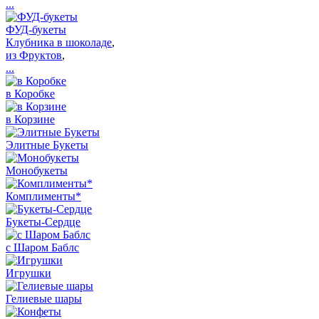
...
ФУД-букеты
Клубника в шоколаде
,
из Фруктов
,
...
в Коробке
в Корзине
Элитные Букеты
Монобукеты
Комплименты*
Букеты-Сердце
с Шаром Баблс
Игрушки
Гелиевые шары