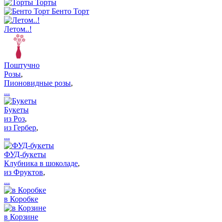
Торты
Бенто Торт
Летом..!
Поштучно
Розы
,
Пионовидные розы
,
...
Букеты
из Роз
,
из Гербер
,
...
ФУД-букеты
Клубника в шоколаде
,
из Фруктов
,
...
в Коробке
в Корзине