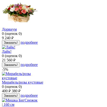
Дорвиум
0
(
оценок
0
)
9 240
руб.
подробнее
Заказать!
Лайк!
0
(
оценок
0
)
21 560
руб.
подробнее
Заказать!
-5%
Мирабель/розы кустовые
0
(
оценок
0
)
400
380
руб.
руб.
подробнее
Заказать!