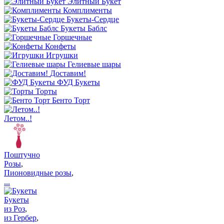
Элитный Букет
Комплименты
Букеты-Сердце
Букеты Баблс
Горшечные
Конфеты
Игрушки
Гелиевые шары
Доставим!
ФУД Букеты
Торты
Бенто Торт
Летом..!
Поштучно
Розы
,
Пионовидные розы
,
...
Букеты
из Роз
,
из Гербер
,