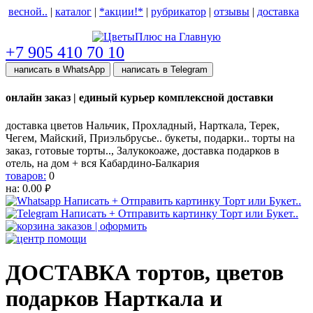
весной..
|
каталог
|
*акции!*
|
рубрикатор
|
отзывы
|
доставка
help центр
+7 905 410 70 10
написать в WhatsApp
написать в Telegram
онлайн заказ | единый курьер комплексной доставки
доставка цветов Нальчик, Прохладный, Нарткала, Терек,
Чегем, Майский, Приэльбрусье.. букеты, подарки.. торты на
заказ, готовые торты.., Залукокоаже, доставка подарков в
отель, на дом + вся Кабардино-Балкария
товаров:
0
на:
0.00
руб.
ДОСТАВКА тортов, цветов
подарков Нарткала и