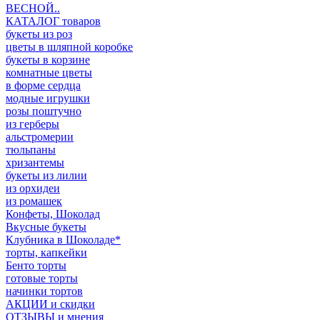
ВЕСНОЙ..
КАТАЛОГ товаров
букеты из роз
цветы в шляпной коробке
букеты в корзине
комнатные цветы
в форме сердца
модные игрушки
розы поштучно
из герберы
альстромерии
тюльпаны
хризантемы
букеты из лилии
из орхидеи
из ромашек
Конфеты, Шоколад
Вкусные букеты
Клубника в Шоколаде*
торты, капкейки
Бенто торты
готовые торты
начинки тортов
АКЦИИ и скидки
ОТЗЫВЫ и мнения