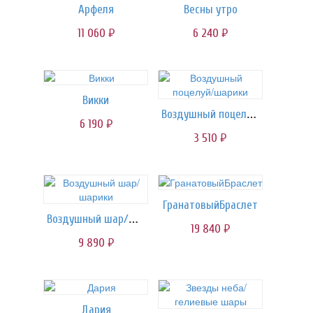
Арфеля
Весны утро
11 060
6 240
руб.
руб.
Викки
Воздушный поцелуй/шарики
6 190
руб.
3 510
руб.
ГранатовыйБраслет
Воздушный шар/шарики
19 840
руб.
9 890
руб.
Дария