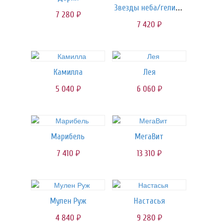
Звезды неба/гелиевые шары
7 280
руб.
7 420
руб.
Камилла
Лея
5 040
6 060
руб.
руб.
Марибель
МегаВит
7 410
13 310
руб.
руб.
Мулен Руж
Настасья
4 840
9 280
руб.
руб.