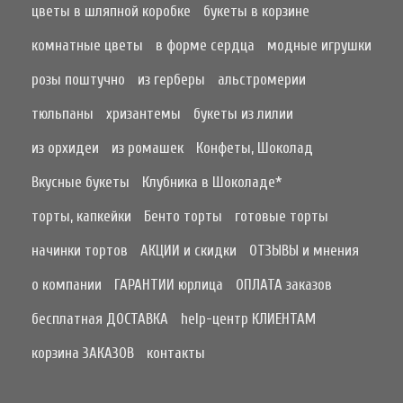
цветы в шляпной коробке
букеты в корзине
комнатные цветы
в форме сердца
модные игрушки
розы поштучно
из герберы
альстромерии
тюльпаны
хризантемы
букеты из лилии
из орхидеи
из ромашек
Конфеты, Шоколад
Вкусные букеты
Клубника в Шоколаде*
торты, капкейки
Бенто торты
готовые торты
начинки тортов
АКЦИИ и скидки
ОТЗЫВЫ и мнения
о компании
ГАРАНТИИ юрлица
ОПЛАТА заказов
бесплатная ДОСТАВКА
help-центр КЛИЕНТАМ
корзина ЗАКАЗОВ
контакты