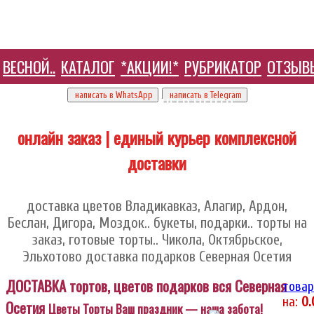
ВЕСНОЙ..
КАТАЛОГ
*АКЦИИ!*
РУБРИКАТОР
ОТЗЫВ
+7 905 410 70 10
написать в WhatsApp
написать в Telegram
HELP ЦЕНТР
онлайн заказ | единый курьер комплексной
доставки
доставка цветов Владикавказ, Алагир, Ардон,
Беслан, Дигора, Моздок.. букеты, подарки.. торты на
заказ, готовые торты.. Чикола, Октябрьское,
Эльхотово доставка подарков Северная Осетия
ДОСТАВКА тортов, цветов подарков вся Северная
товар
на:
0
Осетия
Цветы Торты Ваш праздник — наша забота!