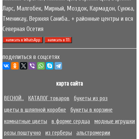
Ларс, Малгобек, Мирный, Моздок, Кармадон, Сунжа,
Тменикау, Верхняя Саниба.. + районные центры и вся
Северная Осетия
написать в WhatsApp
написать в ТП
поделиться в соцсетях
карта сайта
ВЕСНОЙ..
КАТАЛОГ товаров
букеты из роз
цветы в шляпной коробке
букеты в корзине
комнатные цветы
в форме сердца
модные игрушки
розы поштучно
из герберы
альстромерии