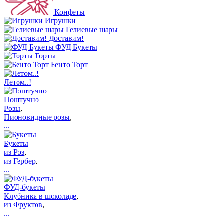
Конфеты
Игрушки
Гелиевые шары
Доставим!
ФУД Букеты
Торты
Бенто Торт
Летом..!
Поштучно
Розы
,
Пионовидные розы
,
...
Букеты
из Роз
,
из Гербер
,
...
ФУД-букеты
Клубника в шоколаде
,
из Фруктов
,
...