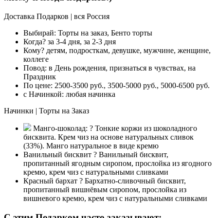
Доставка Подарков | вся Россия
Выбирай:
Торты на заказ, Бенто торты
Когда?
за 3-4 дня, за 2-3 дня
Кому?
детям, подросткам, девушке, мужчине, женщине,
коллеге
Повод:
в День рождения, признаться в чувствах, на
Праздник
По цене:
2500-3500 руб., 3500-5000 руб., 5000-6500 руб.
с Начинкой:
любая начинка
Начинки | Торты на Заказ
Манго-шоколад:
?
Тонкие коржи из шоколадного
бисквита. Крем чиз на основе натуральных сливок
(33%). Манго натуральное в виде кремю
Ванильный бисквит
?
Ванильный бисквит,
пропитанный ягодным сиропом, прослойка из ягодного
кремю, крем чиз с натуральными сливками
Красный бархат
?
Бархатно-сливочный бисквит,
пропитанный вишнёвым сиропом, прослойка из
вишневого кремю, крем чиз с натуральными сливками
C этим Подарком часто заказывают: