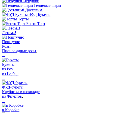
Игрушки
Гелиевые шары
Доставим!
ФУД Букеты
Торты
Бенто Торт
Летом..!
Поштучно
Розы
,
Пионовидные розы
,
...
Букеты
из Роз
,
из Гербер
,
...
ФУД-букеты
Клубника в шоколаде
,
из Фруктов
,
...
в Коробке