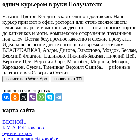
одним курьером в руки Получателю
магазин Цветов-Кондитерская с единой доставкой. Наш
курьер привезет в офис, ресторан или отель свежие цветы,
гелиевые шары и изысканные десерты — от авторских тортов
до капкейков и моти. Комплексное оформление праздников
под ключ. Всегда безупречное качество и свежие продукты.
Идеальное решение для тех, кто ценит время и эстетику..
ВЛАДИКАВКАЗ, Ардон, Дигора, Эльхотово, Моздок, Беслан,
Верхний Фиагдон, Цаликово, Нижний-Зарамаг, Нижний Цей,
Верхний Цей, Верхний Ларс, Малгобек, Мирный, Моздок,
Кармадон, Сунжа, Тменикау, Верхняя Саниба.. + районные
центры и вся Северная Осетия
написать в WhatsApp
написать в ТП
поделиться в соцсетях
карта сайта
ВЕСНОЙ..
КАТАЛОГ товаров
букеты из роз
цветы в шляпной коробке