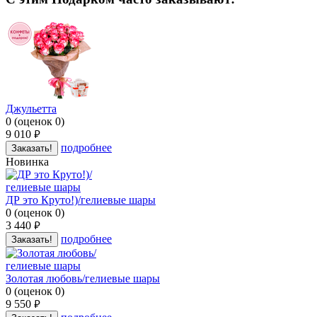
Джульетта
0
(
оценок
0
)
9 010
руб.
подробнее
Заказать!
Новинка
ДР это Круто!)/гелиевые шары
0
(
оценок
0
)
3 440
руб.
подробнее
Заказать!
Золотая любовь/гелиевые шары
0
(
оценок
0
)
9 550
руб.