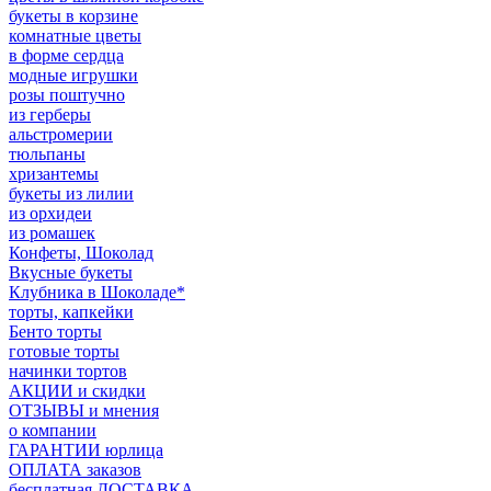
букеты в корзине
комнатные цветы
в форме сердца
модные игрушки
розы поштучно
из герберы
альстромерии
тюльпаны
хризантемы
букеты из лилии
из орхидеи
из ромашек
Конфеты, Шоколад
Вкусные букеты
Клубника в Шоколаде*
торты, капкейки
Бенто торты
готовые торты
начинки тортов
АКЦИИ и скидки
ОТЗЫВЫ и мнения
о компании
ГАРАНТИИ юрлица
ОПЛАТА заказов
бесплатная ДОСТАВКА