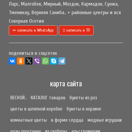
Ларс, Малгобек, Мирный, Моздок, Кармадон, Сунжа,
Тменикау, Верхняя Саниба.. + районные центры и вся
Северная Осетия
написать в WhatsApp
написать в ТП
поделиться в соцсетях
карта сайта
ВЕСНОЙ..
КАТАЛОГ товаров
букеты из роз
цветы в шляпной коробке
букеты в корзине
комнатные цветы
в форме сердца
модные игрушки
розы поштучно
из герберы
альстромерии