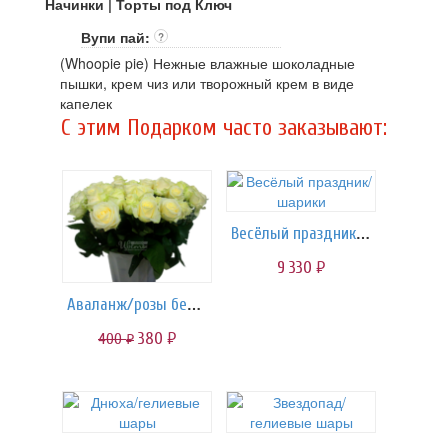
Начинки | Торты под Ключ
Вупи пай:
?
(Whoopie pie) Нежные влажные шоколадные
пышки, крем чиз или творожный крем в виде
капелек
C этим Подарком часто заказывают:
Весёлый праздник/шарики
9 330
руб.
Аваланж/розы белые
380
400
руб.
руб.