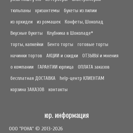
тюльпаны
хризантемы
букеты из лилии
из орхидеи
из ромашек
Конфеты, Шоколад
Вкусные букеты
Клубника в Шоколаде*
торты, капкейки
Бенто торты
готовые торты
начинки тортов
АКЦИИ и скидки
ОТЗЫВЫ и мнения
о компании
ГАРАНТИИ юрлица
ОПЛАТА заказов
бесплатная ДОСТАВКА
help-центр КЛИЕНТАМ
корзина ЗАКАЗОВ
контакты
юр. информация
ООО "РОНА" © 2013-2026