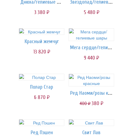
Днюха/гелиевые шары
Звездопад/гелиевые шары
3 380
5 480
руб.
руб.
Красный жемчуг
Мега сердце/гелиевые шары
13 820
руб.
9 440
руб.
Полар Стар
Ред Наоми/розы красные
6 870
руб.
380
400
руб.
руб.
Ред Пэшен
Свит Лав