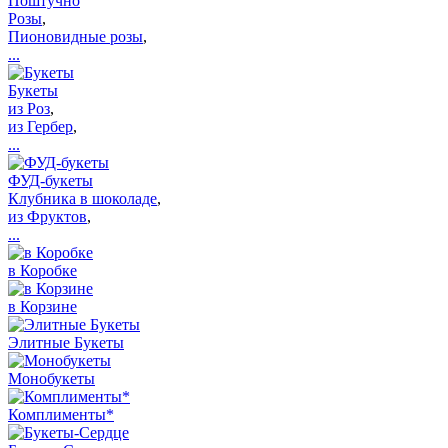
Поштучно
Розы
,
Пионовидные розы
,
...
Букеты
из Роз
,
из Гербер
,
...
ФУД-букеты
Клубника в шоколаде
,
из Фруктов
,
...
в Коробке
в Корзине
Элитные Букеты
Монобукеты
Комплименты*