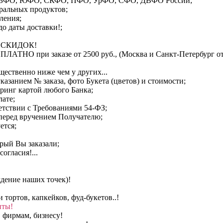
ФО, СЗФО, ЮФО, СКФО, ПФО, УрФО, СФО, ДВФО России;
уральных продуктов;
ления;
до даты доставки!;
ма СКИДОК!
ПЛАТНО при заказе от 2500 руб., (Москва и Санкт-Петербург от
щественно ниже чем у других...
казанием № заказа, фото Букета (цветов) и стоимости;
ринг картой любого Банка;
лате;
ветствии с Требованиями 54-ФЗ;
перед вручением Получателю;
ется;
орый Вы заказали;
огласия!...
ждение наших точек)!
ортов, капкейков, фуд-букетов..!
нты!
 фирмам, бизнесу!