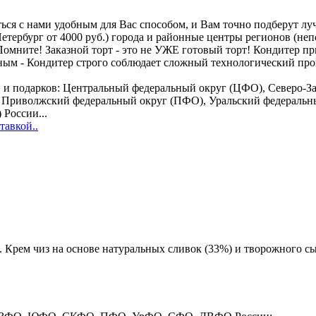
аться с нами удобным для Вас способом, и Вам точно подберут лу
-Петербург от 4000 руб.) города и районные центры регионов (н
! Помните! Заказной торт - это не УЖЕ готовый торт! Кондитер 
ным - Кондитер строго соблюдает сложный технологический проц
етов и подарков: Центральный федеральный округ (ЦФО), Север
, Приволжский федеральный округ (ПФО), Уральский федераль
России...
тавкой..
 Крем чиз на основе натуральных сливок (33%) и творожного с