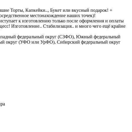
чшие Торты, Капкейки.., Букет или вкусный подарок! +
епосредственное местонахождение наших точек)!
приступает к изготовлению только после оформления и оплаты
есс! Изготовление.. Стабилизация.. и много чего ещё крайне
о-Западный федеральный округ (СЗФО), Южный федеральный
ный округ (УФО или УрФО), Сибирский федеральный округ
ыра