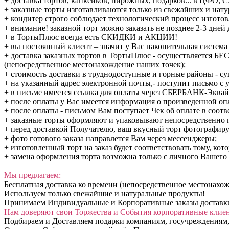
+ доставка тортов, капкейков, пирожных, подарков... в Ц
+ заказные торты изготавливаются только из свежайших и нат
+ кондитер строго соблюдает технологический процесс изготов
+ внимание! заказной торт можно заказать не позднее 2-3 дней 
+ в ТортыПлюс всегда есть СКИДКИ и АКЦИИ!
+ вы постоянный клиент – значит у Вас накопительная систе
+ доставка заказных тортов в ТортыПлюс - осуществляется БЕС
(непосредственное местонахождение наших точек);
+ стоимость доставки в труднодоступные и горные районы - су
+ на указанный адрес электронной почты,- поступит письмо с у
+ в письме имеется ссылка для оплаты через СБЕРБАНК-Эквай
+ после оплаты у Вас имеется информация о произведенной оп
+ после оплаты - письмом Вам поступает Чек об оплате в соот
+ заказные торты оформляют и упаковывают непосредственно 
+ перед доставкой Получателю, ваш вкусный торт фотографиру
+ фото готового заказа направлется Вам через мессенджеры;
+ изготовленный торт на заказ будет соответствовать тому, кот
+ замена оформления торта возможна только с личного Вашего с
Мы предлагаем:
Бесплатная доставка ко времени (непосредственное местонахо
Используем только свежайшие и натуральные продукты!
Принимаем Индивидуальные и Корпоративные заказы доставки т
Нам доверяют свои Торжества и События корпоративные клие
Подбираем и Доставляем подарки компаниям, госучреждениям,