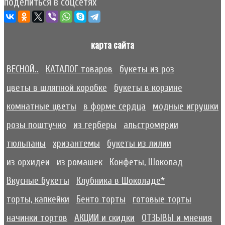
поделиться в соцсетях
карта сайта
ВЕСНОЙ..
КАТАЛОГ товаров
букеты из роз
цветы в шляпной коробке
букеты в корзине
комнатные цветы
в форме сердца
модные игрушки
розы поштучно
из герберы
альстромерии
тюльпаны
хризантемы
букеты из лилии
из орхидеи
из ромашек
Конфеты, Шоколад
Вкусные букеты
Клубника в Шоколаде*
торты, капкейки
Бенто торты
готовые торты
начинки тортов
АКЦИИ и скидки
ОТЗЫВЫ и мнения