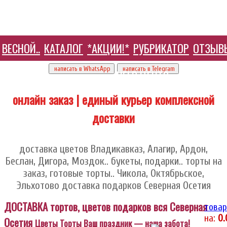
ВЕСНОЙ..
КАТАЛОГ
*АКЦИИ!*
РУБРИКАТОР
ОТЗЫВ
+7 905 410 70 10
написать в WhatsApp
написать в Telegram
HELP ЦЕНТР
онлайн заказ | единый курьер комплексной
доставки
доставка цветов Владикавказ, Алагир, Ардон,
Беслан, Дигора, Моздок.. букеты, подарки.. торты на
заказ, готовые торты.. Чикола, Октябрьское,
Эльхотово доставка подарков Северная Осетия
ДОСТАВКА тортов, цветов подарков вся Северная
товар
на:
0
Осетия
Цветы Торты Ваш праздник — наша забота!