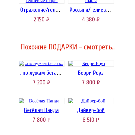
Отражение/гелиевые шары
Россыпи/гелиевые шары
2 150
4 380
руб.
руб.
Похожие ПОДАРКИ - смотреть..
Берри Роуз
..по лужам бегать..
7 200
7 800
руб.
руб.
Весёлая Панда
Дайвер-бой
7 800
8 510
руб.
руб.