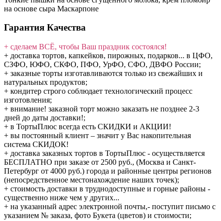
на основе сыра Маскарпоне
Гарантия Качества
+ сделаем ВСЁ, чтобы Ваш праздник состоялся!
+ доставка тортов, капкейков, пирожных, подарков... в ЦФО,
СЗФО, ЮФО, СКФО, ПФО, УрФО, СФО, ДВФО России;
+ заказные торты изготавливаются только из свежайших и
натуральных продуктов;
+ кондитер строго соблюдает технологический процесс
изготовления;
+ внимание! заказной торт можно заказать не позднее 2-3
дней до даты доставки!;
+ в ТортыПлюс всегда есть СКИДКИ и АКЦИИ!
+ вы постоянный клиент – значит у Вас накопительная
система СКИДОК!
+ доставка заказных тортов в ТортыПлюс - осуществляется
БЕСПЛАТНО при заказе от 2500 руб., (Москва и Санкт-
Петербург от 4000 руб.) города и районные центры регионов
(непосредственное местонахождение наших точек);
+ стоимость доставки в труднодоступные и горные районы -
существенно ниже чем у других...
+ на указанный адрес электронной почты,- поступит письмо с
указанием № заказа, фото Букета (цветов) и стоимости;