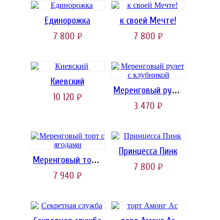
Единорожка
к своей Мечте!
7 800
7 800
руб.
руб.
Киевский
Меренговый рулет с клубникой
10 120
руб.
3 470
руб.
Принцесса Пинк
Меренговый торт с ягодами
7 800
руб.
7 940
руб.