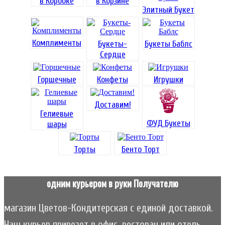
в Коробке
в Корзине
Элитный Букет
Комплименты
Букеты-
Букеты Баблс
Сердце
Горшечные
Конфеты
Игрушки
Доставим!
Гелиевые
ФУД Букеты
шары
Торты
Бенто Торт
одним курьером в руки Получателю
магазин Цветов-Кондитерская с единой доставкой.
Наш курьер привезет в офис, ресторан или отель