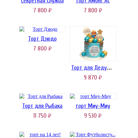
Секретная служба
торт Амонг Ас
7 800
7 800
руб.
руб.
Торт Дзюдо
7 800
руб.
Торт для Дедушки
9 870
руб.
Торт для Рыбака
торт Миу-Миу
11 750
9 530
руб.
руб.