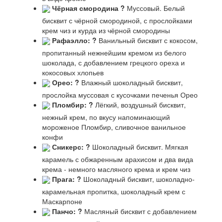
Чёрная смородина
?
Муссовый. Белый
бисквит с чёрной смородиной, с прослойками
крем чиз и курда из чёрной смородины
Рафаэлло:
?
Ванильный бисквит с кокосом,
пропитанный нежнейшим кремом из белого
шоколада, с добавлением грецкого ореха и
кокосовых хлопьев
Орео:
?
Влажный шоколадный бисквит,
прослойка муссовая с кусочками печенья Орео
Пломбир:
?
Лёгкий, воздушный бисквит,
нежный крем, по вкусу напоминающий
мороженое Пломбир, сливочное ванильное
конфи
Сникерс:
?
Шоколадный бисквит. Мягкая
карамель с обжаренным арахисом и два вида
крема - немного масляного крема и крем чиз
Прага:
?
Шоколадный бисквит, шоколадно-
карамельная пропитка, шоколадный крем с
Маскарпоне
Панчо:
?
Масляный бисквит с добавлением