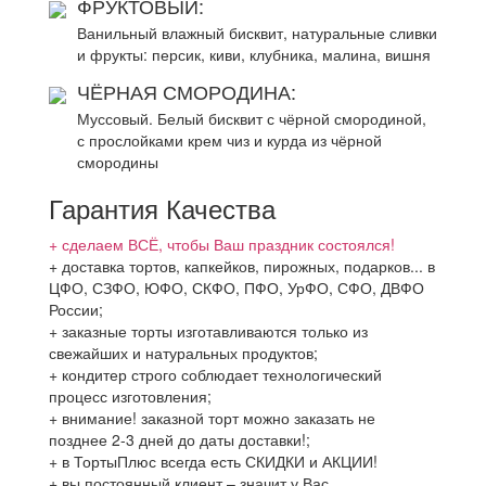
ФРУКТОВЫЙ:
Ванильный влажный бисквит, натуральные сливки
и фрукты: персик, киви, клубника, малина, вишня
ЧЁРНАЯ СМОРОДИНА:
Муссовый. Белый бисквит с чёрной смородиной,
с прослойками крем чиз и курда из чёрной
смородины
Гарантия Качества
+ сделаем ВСЁ, чтобы Ваш праздник состоялся!
+ доставка тортов, капкейков, пирожных, подарков... в
ЦФО, СЗФО, ЮФО, СКФО, ПФО, УрФО, СФО, ДВФО
России;
+ заказные торты изготавливаются только из
свежайших и натуральных продуктов;
+ кондитер строго соблюдает технологический
процесс изготовления;
+ внимание! заказной торт можно заказать не
позднее 2-3 дней до даты доставки!;
+ в ТортыПлюс всегда есть СКИДКИ и АКЦИИ!
+ вы постоянный клиент – значит у Вас