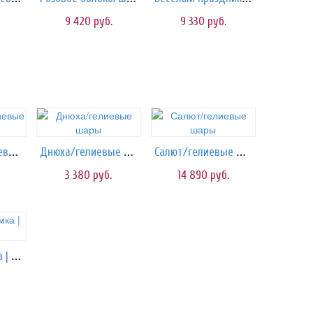
9 420
руб.
9 330
руб.
Мега Star/гелиевые шары
Днюха/гелиевые шары
Салют/гелиевые шары
3 380
руб.
14 890
руб.
Зайчик Любимка | 50 см