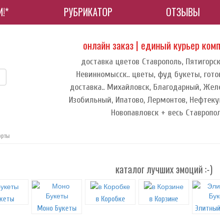
!*
РУБРИКАТОР
ОТЗЫВЫ
онлайн заказ | единый курьер ком
доставка цветов Ставрополь, Пятигорск
Невинномысск.. цветы, фуд букеты, гото
доставка.. Михайловск, Благодарный, Жел
Изобильный, Ипатово, Лермонтов, Нефтеку
Новопавловск + весь Ставропол
орты
каталог лучших эмоций :-)
кеты
в Коробке
в Корзине
Моно Букеты
Элитный