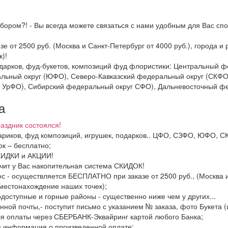
бором?! - Вы всегда можете связаться с нами удобным для Вас спо
зе от 2500 руб. (Москва и Санкт-Петербург от 4000 руб.), города 
)!
подарков, фуд-букетов, композиций фуд флористики: Центральный
льный округ (ЮФО), Северо-Кавказский федеральный округ (СКФО
 УрФО), Сибирский федеральный округ СФО), Дальневосточный фе
а
аздник состоялся!
 шариков, фуд композиций, игрушек, подарков.. ЦФО, СЗФО, ЮФО,
к – бесплатно;
СКИДКИ и АКЦИИ!
ачит у Вас накопительная система СКИДОК!
с - осуществляется БЕСПЛАТНО при заказе от 2500 руб., (Москва и
местонахождение наших точек);
одоступные и горные районы - существенно ниже чем у других...
нной почты,- поступит письмо с указанием № заказа, фото Букета (
ля оплаты через СБЕРБАНК-Эквайринг картой любого Банка;
я информация о произведенной оплате;