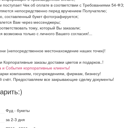
м поступает Чек об оплате в соответствии с Требованиями 54-ФЗ;
вляются непосредственно перед вручением Получателю;
ю, составленный букет фотографируется;
авлется Вам через мессенджеры;
оответствовать тому, который Вы заказали;
 возможна только с личного Вашего согласия!...
ени (непосредственное местонахождение наших точек)!
Корпоративные заказы доставки цветов и подарков..!
а и События корпоративные клиенты!
арки компаниям, госучреждениям, фирмам, бизнесу!
й счёт. Предоставляем все закрывающие сделку документы!
дарить:)
Фуд - букеты
за 2-3 дня