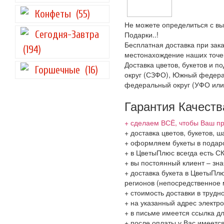
Конфеты
(55)
Не можете определиться с вы
Сегодня-Завтра
Подарки..!
Бесплатная доставка при зака
(194)
местонахождение наших точек
Доставка цветов, букетов и 
Горшечные
(16)
округ (СЗФО), Южный федера
федеральный округ (УФО или
Гарантия Качеств
+ сделаем ВСЁ, чтобы Ваш пр
+ доставка цветов, букетов,
+ оформляем букеты в подаро
+ в ЦветыПлюс всегда есть 
+ вы постоянный клиент – зн
+ доставка букета в ЦветыПлю
регионов (непосредственное 
+ стоимость доставки в трудн
+ на указанный адрес электро
+ в письме имеется ссылка д
+ после оплаты у Вас имеетс