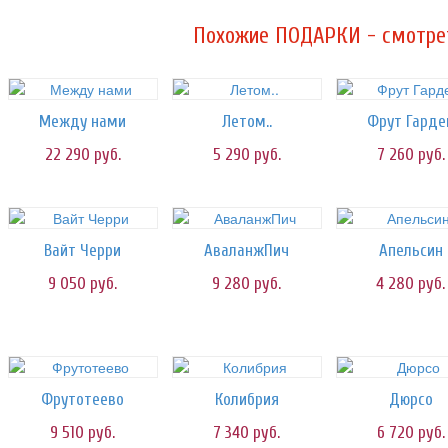
Похожие ПОДАРКИ - смотрет
Между нами
Летом..
Фрут Гарде
22 290
руб.
5 290
руб.
7 260
руб.
Вайт Черри
АваланжПич
Апельсин
9 050
руб.
9 280
руб.
4 280
руб.
Фрутотеево
Колибрия
Дюрсо
9 510
руб.
7 340
руб.
6 720
руб.