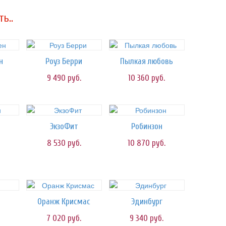
ь..
н
Роуз Берри
Пылкая любовь
9 490
руб.
10 360
руб.
ЭкзоФит
Робинзон
8 530
руб.
10 870
руб.
Оранж Крисмас
Эдинбург
7 020
руб.
9 340
руб.