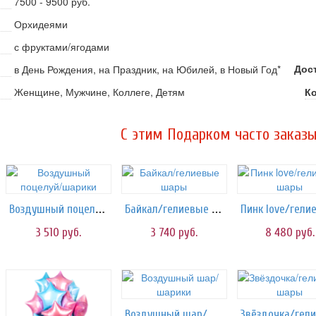
7500 - 9500 руб.
Орхидеями
с фруктами/ягодами
Дост
в День Рождения, на Праздник, на Юбилей, в Новый Год*
Женщине, Мужчине, Коллеге, Детям
К
C этим Подарком часто заказы
Воздушный поцелуй/шарики
Байкал/гелиевые шары
3 510
руб.
3 740
руб.
8 480
руб.
Воздушный шар/шарики