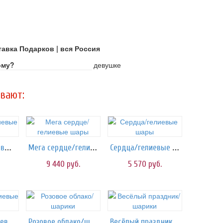
авка Подарков | вся Россия
ому?
девушке
вают:
Пинк love/гелиевые шары
Мега сердце/гелиевые шары
Сердца/гелиевые шары
9 440
руб.
5 570
руб.
Звёздочка/гелиевые шары
Розовое облако/шарики
Весёлый праздник/шарики