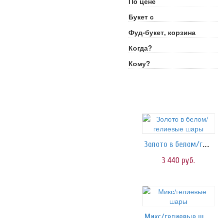
По цене
Букет с
Фуд-букет, корзина
Когда?
Кому?
Золото в белом/гелиевые шары
3 440
руб.
Микс/гелиевые шары