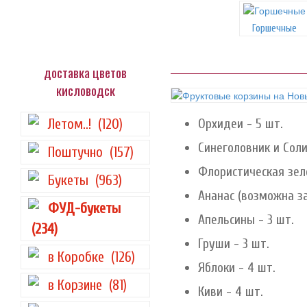
Горшечные
доставка цветов
кисловодск
Летом..!
(120)
Орхидеи - 5 шт.
Синеголовник и Сол
Поштучно
(157)
Флористическая зел
Букеты
(963)
Ананас (возможна за
ФУД-букеты
Апельсины - 3 шт.
(234)
Груши - 3 шт.
в Коробке
(126)
Яблоки - 4 шт.
в Корзине
(81)
Киви - 4 шт.