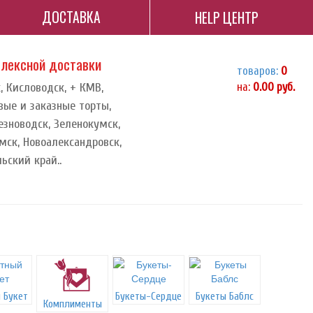
ДОСТАВКА
HELP ЦЕНТР
плексной доставки
товаров:
0
, Кисловодск, + КМВ,
на:
0.00
руб.
вые и заказные торты,
езноводск, Зеленокумск,
мск, Новоалександровск,
ьский край..
 Букет
Букеты-Сердце
Букеты Баблс
Комплименты