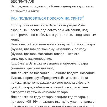
БЕСПЛАТНАЯ!
За пределы городов и районных центров - доставка
по тарифам такси.
Как пользоваться поиском на сайте?
Строку поиска на сайте Вы можете увидеть: на
экране ПК – слева под логотипом компании, над
фильрами; - на мобильном устройстве: - под главным
меню.
Поиск на сайте используется в случах: поиска товара
(букета, цветов) по точному названию и по коду
(букета, цветов). Название товара – это его
заголовок, наименование.
Код букета Вы можете увидеть в карточке товара
(выделен красным цветом!).
Для поиска по названию: - начните вводить название
букета, к примеру «Праздничный» и ниже строки
поиска увидите подсказки живого поиска с фото и
ценой товара, выберите искомый товар, и в окне
откроется карточка искомого товара.
Для поиска по коду товара: введите код товара, к
примеру «08199», нажмите иконку «лупа» - справа в
строке поиска, и в окне откроется карточка искомого