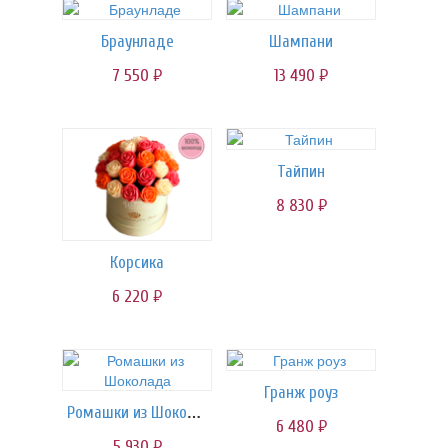
Браунладе
Шампани
7 550
13 490
руб.
руб.
Тайпин
8 830
руб.
Корсика
6 220
руб.
Гранж роуз
Ромашки из Шоколада
6 480
руб.
5 930
руб.