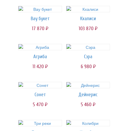
Вау букет
Кхалиси
17 870
103 870
руб.
руб.
Агриба
Сэра
11 420
6 980
руб.
руб.
Сонет
Дейнерис
5 470
5 460
руб.
руб.