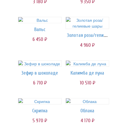
3 180
9 350
руб.
руб.
Вальс
Золотая роза/гелиевые шары
6 450
руб.
4 960
руб.
Зефир в шоколаде
Калимба де луна
6 710
10 510
руб.
руб.
Скрипка
Облака
5 970
4 170
руб.
руб.