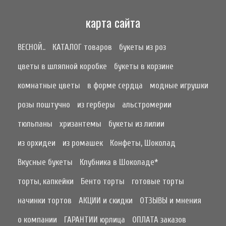
карта сайта
ВЕСНОЙ..
КАТАЛОГ товаров
букеты из роз
цветы в шляпной коробке
букеты в корзине
комнатные цветы
в форме сердца
модные игрушки
розы поштучно
из герберы
альстромерии
тюльпаны
хризантемы
букеты из лилии
из орхидеи
из ромашек
Конфеты, Шоколад
Вкусные букеты
Клубника в Шоколаде*
торты, капкейки
Бенто торты
готовые торты
начинки тортов
АКЦИИ и скидки
ОТЗЫВЫ и мнения
о компании
ГАРАНТИИ юрлица
ОПЛАТА заказов