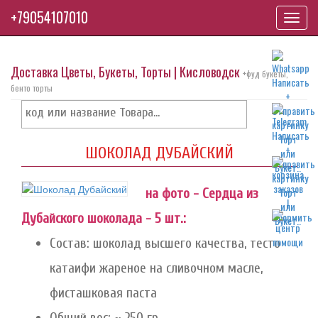
+79054107010
Toggl
navig
Доставка Цветы, Букеты, Торты | Кисловодск
+фуд букеты,
бенто торты
ШОКОЛАД ДУБАЙСКИЙ
на фото - Сердца из
Дубайского шоколада - 5 шт.:
Состав: шоколад высшего качества, тесто
катаифи жареное на сливочном масле,
фисташковая паста
Общий вес: ~ 250 гр.