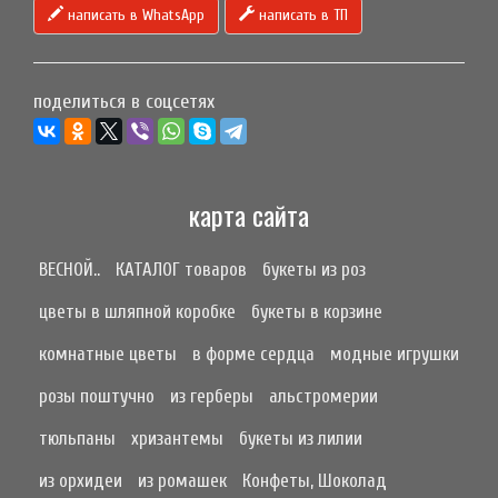
написать в WhatsApp
написать в ТП
поделиться в соцсетях
карта сайта
ВЕСНОЙ..
КАТАЛОГ товаров
букеты из роз
цветы в шляпной коробке
букеты в корзине
комнатные цветы
в форме сердца
модные игрушки
розы поштучно
из герберы
альстромерии
тюльпаны
хризантемы
букеты из лилии
из орхидеи
из ромашек
Конфеты, Шоколад