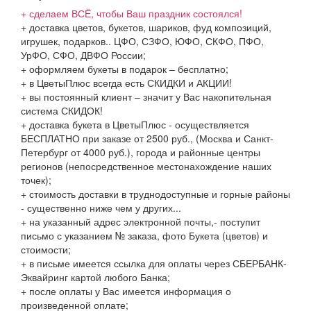
+ сделаем ВСЁ, чтобы Ваш праздник состоялся!
+ доставка цветов, букетов, шариков, фуд композиций,
игрушек, подарков.. ЦФО, СЗФО, ЮФО, СКФО, ПФО,
УрФО, СФО, ДВФО России;
+ оформляем букеты в подарок – бесплатно;
+ в ЦветыПлюс всегда есть СКИДКИ и АКЦИИ!
+ вы постоянный клиент – значит у Вас накопительная
система СКИДОК!
+ доставка букета в ЦветыПлюс - осуществляется
БЕСПЛАТНО при заказе от 2500 руб., (Москва и Санкт-
Петербург от 4000 руб.), города и районные центры
регионов (непосредственное местонахождение наших
точек);
+ стоимость доставки в труднодоступные и горные районы
- существенно ниже чем у других...
+ на указанный адрес электронной почты,- поступит
письмо с указанием № заказа, фото Букета (цветов) и
стоимости;
+ в письме имеется ссылка для оплаты через СБЕРБАНК-
Эквайринг картой любого Банка;
+ после оплаты у Вас имеется информация о
произведенной оплате;