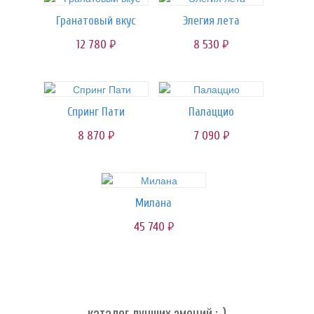
Гранатовый вкус
Элегия лета
12 780
8 530
руб.
руб.
Спринг Пати
Палаццио
8 870
7 090
руб.
руб.
Милана
45 740
руб.
каталог лучших эмоций :-)