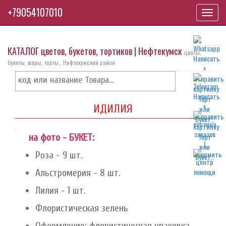
+79054107010
Toggl
navig
КАТАЛОГ цветов, букетов, тортиков | Нефтекумск
цветы,
букеты, шары, торты.. Нефтекумский район
ИДИЛИЯ
на фото - БУКЕТ:
Роза - 9 шт.
Альстромерия - 8 шт.
Лилия - 1 шт.
Флористическая зелень
Оформление: флористическая упаковка,