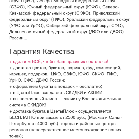
округ (ЦФО), Северо-Западный федеральный округ
(СЗФО), Южный федеральный округ (ЮФО), Северо-
Кавказский федеральный округ (СКФО), Приволжский
федеральный округ (ПФО), Уральский федеральный округ
(УФО или УрФО), Сибирский федеральный округ СФО),
Дальневосточный федеральный округ (ДФО или ДВФО)
России...
Гарантия Качества
+ сделаем ВСЁ, чтобы Ваш праздник состоялся!
+ доставка цветов, букетов, шариков, фуд композиций,
игрушек, подарков.. ЦФО, СЗФО, ЮФО, СКФО, ПФО,
УрФО, СФО, ДВФО России;
+ оформляем букеты в подарок – бесплатно;
+ в ЦветыПлюс всегда есть СКИДКИ и АКЦИИ!
+ вы постоянный клиент – значит у Вас накопительная
система СКИДОК!
+ доставка букета в ЦветыПлюс - осуществляется
БЕСПЛАТНО при заказе от 2500 руб., (Москва и Санкт-
Петербург от 4000 руб.), города и районные центры
регионов (непосредственное местонахождение наших
точек);