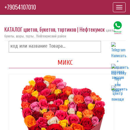
+79054107010
Toggl
navig
КАТАЛОГ цветов, букетов, тортиков | Нефтекумск
цветы,
букеты, шары, торты.. Нефтекумский район
МИКС