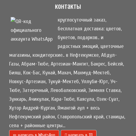
контакты
круглосуточный заказ,
бесплатная доставка: цветов,
букетов, подарков.. и
радостных эмоций, цветочные
магазины, кондитерские.. в Нефтекумске, Абдул-
Газы, Абрам-Тюбе, Артезиан-Мангит, Бакрес, Бейсей,
Бияш, Кок-Бас, Кунай, Махач, Махмуд-Мектеб,
Новкус-Артезиан, Тукуй-Мектеб, Уллуби-Юрт, Уч-
Тюбе, Затеречный, Левобалковский, Зимняя Ставка,
Зункарь, Ачикулак, Кара-Тюбе, Каясула, Озек-Суат,
Хутор Андрей-Курган, Ямангой аул + весь
Нефтекумский район, Ставропольский край, станицы,
села + районные центры...
написать в WhatsApp
написать в ТП