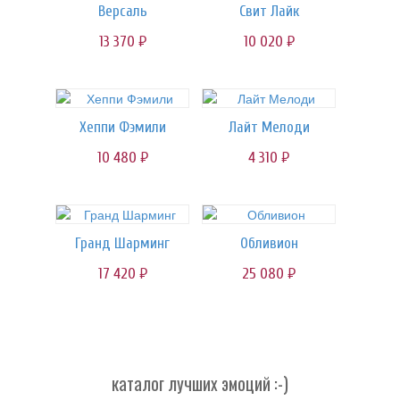
Версаль
Свит Лайк
13 370
10 020
руб.
руб.
Хеппи Фэмили
Лайт Мелоди
10 480
4 310
руб.
руб.
Гранд Шарминг
Обливион
17 420
25 080
руб.
руб.
каталог лучших эмоций :-)