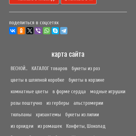
поделиться в соцсетях
карта сайта
ВЕСНОЙ..
КАТАЛОГ товаров
букеты из роз
цветы в шляпной коробке
букеты в корзине
комнатные цветы
в форме сердца
модные игрушки
розы поштучно
из герберы
альстромерии
тюльпаны
хризантемы
букеты из лилии
из орхидеи
из ромашек
Конфеты, Шоколад