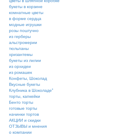
цветы в шляпной коробке
букеты в корзине
комнатные цветы
в форме сердца
модные игрушки
розы поштучно
из герберы
альстромерии
тюльпаны
хризантемы
букеты из лилии
из орхидеи
из ромашек
Конфеты, Шоколад
Вкусные букеты
Клубника в Шоколаде*
торты, капкейки
Бенто торты
готовые торты
начинки тортов
АКЦИИ и скидки
ОТЗЫВЫ и мнения
о компании