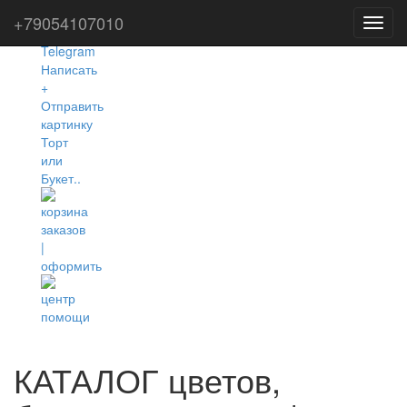
+79054107010
Toggl
navig
КАТАЛОГ цветов,