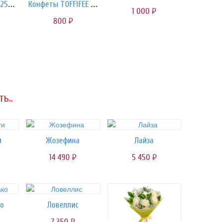
Ferrero Rocher 125 гр.
Конфеты TOFFIFEE 125 гр.
1 000
руб.
800
руб.
ь..
и
Жозефина
Лайза
14 490
5 450
руб.
руб.
ко
Ловеллис
7 350
руб.