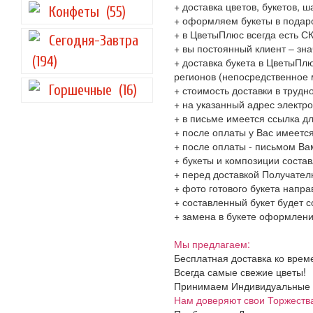
+ доставка цветов, букетов,
Конфеты
(55)
+ оформляем букеты в подаро
+ в ЦветыПлюс всегда есть 
Сегодня-Завтра
+ вы постоянный клиент – зн
(194)
+ доставка букета в ЦветыПлю
регионов (непосредственное 
Горшечные
(16)
+ стоимость доставки в трудн
+ на указанный адрес электро
+ в письме имеется ссылка д
+ после оплаты у Вас имеетс
+ после оплаты - письмом Ва
+ букеты и композиции соста
+ перед доставкой Получател
+ фото готового букета напр
+ составленный букет будет с
+ замена в букете оформления
Мы предлагаем:
Бесплатная доставка ко врем
Всегда самые свежие цветы!
Принимаем Индивидуальные и 
Нам доверяют свои Торжеств