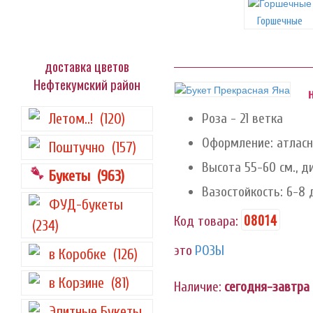
Горшечные
доставка цветов
Нефтекумский район
Летом..!
(120)
Роза - 21 ветка
Оформление: атласн
Поштучно
(157)
Высота 55-60 см., д
Букеты
(963)
Вазостойкость: 6-8 
ФУД-букеты
08014
Код товара:
(234)
это
РОЗЫ
в Коробке
(126)
в Корзине
(81)
Наличие:
сегодня-завтра
Элитные Букеты