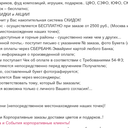
 шариков, фуд композиций, игрушек, подарков.. ЦФО, СЗФО, ЮФО,
к – бесплатно;
СКИДКИ и АКЦИИ!
ачит у Вас накопительная система СКИДОК!
с - осуществляется БЕСПЛАТНО при заказе от 2500 руб., (Москва и
местонахождение наших точек);
одоступные и горные районы - существенно ниже чем у других...
нной почты,- поступит письмо с указанием № заказа, фото Букета (
ля оплаты через СБЕРБАНК-Эквайринг картой любого Банка;
я информация о произведенной оплате;
м поступает Чек об оплате в соответствии с Требованиями 54-ФЗ;
вляются непосредственно перед вручением Получателю;
ю, составленный букет фотографируется;
авлется Вам через мессенджеры;
оответствовать тому, который Вы заказали;
 возможна только с личного Вашего согласия!...
ени (непосредственное местонахождение наших точек)!
Корпоративные заказы доставки цветов и подарков..!
а и События корпоративные клиенты!