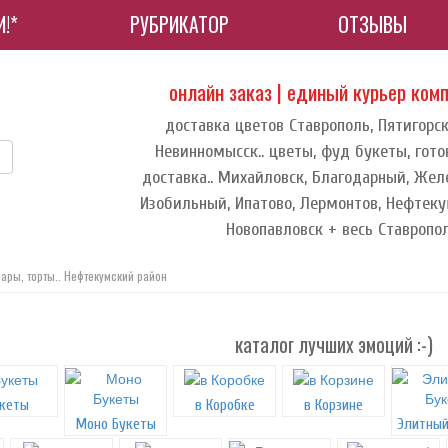
!*
РУБРИКАТОР
ОТЗЫВЫ
онлайн заказ | единый курьер ком
доставка цветов Ставрополь, Пятигорск
Невинномысск.. цветы, фуд букеты, гото
доставка.. Михайловск, Благодарный, Жел
Изобильный, Ипатово, Лермонтов, Нефтеку
Новопавловск + весь Ставропол
шары, торты.. Нефтекумский район
каталог лучших эмоций :-)
кеты
в Коробке
в Корзине
Моно Букеты
Элитный