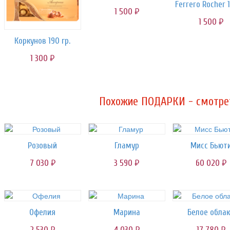
1 500
руб.
1 500
руб.
Коркунов 190 гр.
1 300
руб.
Похожие ПОДАРКИ - смотрет
Розовый
Гламур
Мисс Бьют
7 030
3 590
60 020
руб.
руб.
руб.
Офелия
Марина
Белое обла
2 530
4 030
17 780
руб.
руб.
руб.