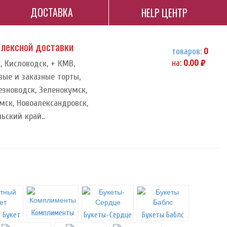
ДОСТАВКА
HELP ЦЕНТР
плексной доставки
товаров:
0
, Кисловодск, + КМВ,
на:
0.00
руб.
вые и заказные торты,
езноводск, Зеленокумск,
мск, Новоалександровск,
ьский край..
Комплименты
 Букет
Букеты-Сердце
Букеты Баблс