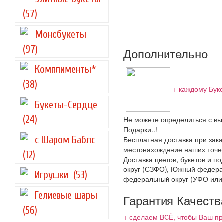
(57)
Монобукеты
(97)
Дополнительно
Комплименты*
(38)
+ каждому Бук
Букеты-Сердце
(24)
Не можете определиться с вы
Подарки..!
с Шаром Баблс
Бесплатная доставка при зака
местонахождение наших точек
(12)
Доставка цветов, букетов и 
округ (СЗФО), Южный федера
Игрушки
(53)
федеральный округ (УФО или
Гелиевые шары
Гарантия Качеств
(56)
+ сделаем ВСЁ, чтобы Ваш пр