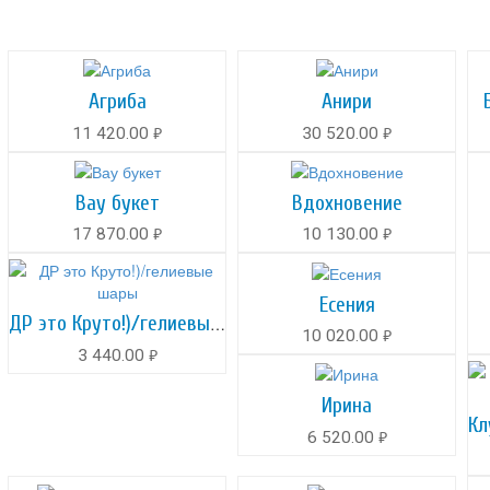
Агриба
Анири
11 420.00
30 520.00
руб.
руб.
Вау букет
Вдохновение
17 870.00
10 130.00
руб.
руб.
Есения
ДР это Круто!)/гелиевые шары
10 020.00
руб.
3 440.00
руб.
Ирина
6 520.00
руб.