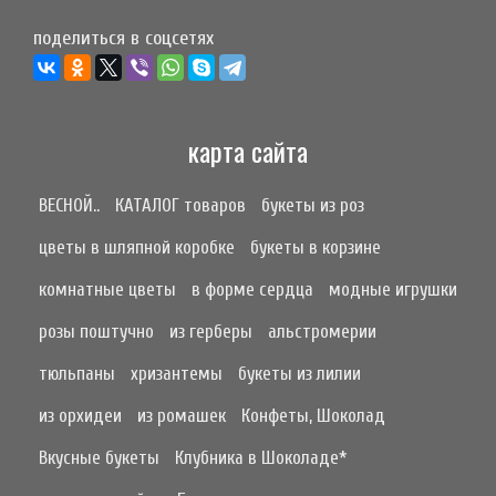
поделиться в соцсетях
карта сайта
ВЕСНОЙ..
КАТАЛОГ товаров
букеты из роз
цветы в шляпной коробке
букеты в корзине
комнатные цветы
в форме сердца
модные игрушки
розы поштучно
из герберы
альстромерии
тюльпаны
хризантемы
букеты из лилии
из орхидеи
из ромашек
Конфеты, Шоколад
Вкусные букеты
Клубника в Шоколаде*