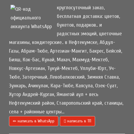
круглосуточный заказ,
бесплатная доставка: цветов,
букетов, подарков.. и
радостных эмоций, цветочные
магазины, кондитерские.. в Нефтекумске, Абдул-
Газы, Абрам-Тюбе, Артезиан-Мангит, Бакрес, Бейсей,
Бияш, Кок-Бас, Кунай, Махач, Махмуд-Мектеб,
Новкус-Артезиан, Тукуй-Мектеб, Уллуби-Юрт, Уч-
Тюбе, Затеречный, Левобалковский, Зимняя Ставка,
Зункарь, Ачикулак, Кара-Тюбе, Каясула, Озек-Суат,
Хутор Андрей-Курган, Ямангой аул + весь
Нефтекумский район, Ставропольский край, станицы,
села + районные центры...
написать в WhatsApp
написать в ТП