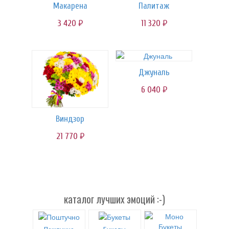
Макарена
Палитаж
3 420
11 320
руб.
руб.
Джуналь
6 040
руб.
Виндзор
21 770
руб.
каталог лучших эмоций :-)