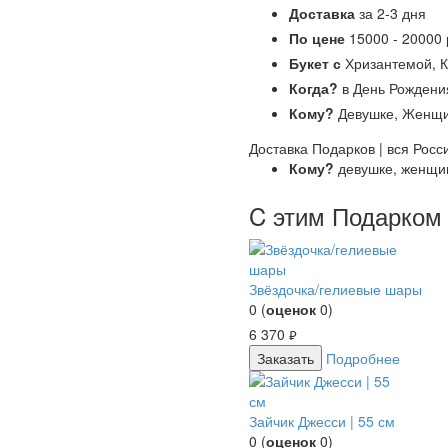
Доставка
за 2-3 дня
По цене
15000 - 20000 
Букет с
Хризантемой, К
Когда?
в День Рождения
Кому?
Девушке, Женщи
Доставка Подарков | вся Росс
Кому?
девушке, женщи
C этим Подарком 
Звёздочка/гелиевые шары
0
(
оценок
0
)
6 370
руб.
Заказать
Подробнее
Зайчик Джесси | 55 см
0
(
оценок
0
)