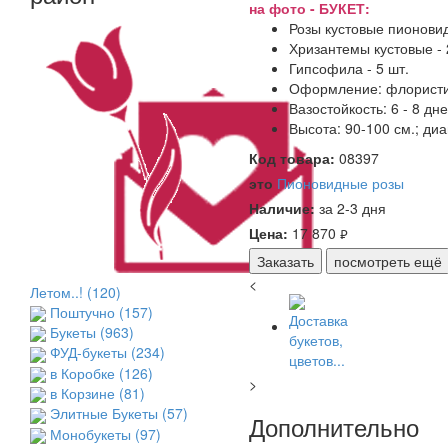
на фото - БУКЕТ:
Розы кустовые пионовид
Хризантемы кустовые - 
Гипсофила - 5 шт.
Оформление: флористич
Вазостойкость: 6 - 8 дн
Высота: 90-100 см.; диа
Код товара:
08397
это
Пионовидные розы
Наличие:
за 2-3 дня
Цена:
17 870
руб.
Заказать
посмотреть ещё
<
Летом..!
(120)
Поштучно
(157)
Букеты
(963)
ФУД-букеты
(234)
в Коробке
(126)
>
в Корзине
(81)
Элитные Букеты
(57)
Дополнительно
Монобукеты
(97)