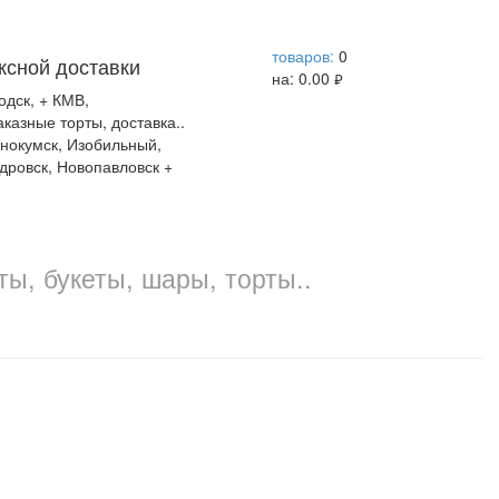
help центр
товаров:
0
ксной доставки
на:
0.00
руб.
одск, + КМВ,
казные торты, доставка..
нокумск, Изобильный,
дровск, Новопавловск +
ты, букеты, шары, торты..