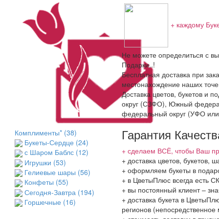
+ каждому Бук
Не можете определиться с вы
Подарки..!
Бесплатная доставка при зака
местонахождение наших точек
Доставка цветов, букетов и 
округ (СЗФО), Южный федера
федеральный округ (УФО или
Гарантия Качеств
Комплименты*
(38)
Букеты-Сердце
(24)
+ сделаем ВСЁ, чтобы Ваш пр
с Шаром Баблс
(12)
+ доставка цветов, букетов,
Игрушки
(53)
+ оформляем букеты в подаро
Гелиевые шары
(56)
+ в ЦветыПлюс всегда есть 
Конфеты
(55)
+ вы постоянный клиент – зн
Сегодня-Завтра
(194)
+ доставка букета в ЦветыПлю
Горшечные
(16)
регионов (непосредственное 
+ стоимость доставки в трудн