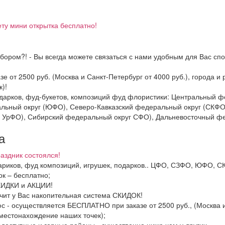
ету мини открытка бесплатно!
бором?! - Вы всегда можете связаться с нами удобным для Вас спо
зе от 2500 руб. (Москва и Санкт-Петербург от 4000 руб.), города 
)!
подарков, фуд-букетов, композиций фуд флористики: Центральный
льный округ (ЮФО), Северо-Кавказский федеральный округ (СКФО
 УрФО), Сибирский федеральный округ СФО), Дальневосточный фе
а
аздник состоялся!
 шариков, фуд композиций, игрушек, подарков.. ЦФО, СЗФО, ЮФО,
к – бесплатно;
СКИДКИ и АКЦИИ!
ачит у Вас накопительная система СКИДОК!
с - осуществляется БЕСПЛАТНО при заказе от 2500 руб., (Москва и
местонахождение наших точек);
одоступные и горные районы - существенно ниже чем у других...