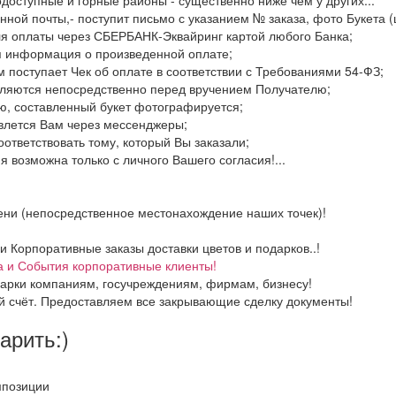
нной почты,- поступит письмо с указанием № заказа, фото Букета (
ля оплаты через СБЕРБАНК-Эквайринг картой любого Банка;
я информация о произведенной оплате;
м поступает Чек об оплате в соответствии с Требованиями 54-ФЗ;
вляются непосредственно перед вручением Получателю;
ю, составленный букет фотографируется;
авлется Вам через мессенджеры;
оответствовать тому, который Вы заказали;
 возможна только с личного Вашего согласия!...
ени (непосредственное местонахождение наших точек)!
Корпоративные заказы доставки цветов и подарков..!
а и События корпоративные клиенты!
арки компаниям, госучреждениям, фирмам, бизнесу!
й счёт. Предоставляем все закрывающие сделку документы!
дарить:)
мпозиции