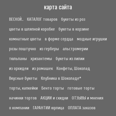
карта сайта
ВЕСНОЙ..
КАТАЛОГ товаров
букеты из роз
цветы в шляпной коробке
букеты в корзине
комнатные цветы
в форме сердца
модные игрушки
розы поштучно
из герберы
альстромерии
тюльпаны
хризантемы
букеты из лилии
из орхидеи
из ромашек
Конфеты, Шоколад
Вкусные букеты
Клубника в Шоколаде*
торты, капкейки
Бенто торты
готовые торты
начинки тортов
АКЦИИ и скидки
ОТЗЫВЫ и мнения
о компании
ГАРАНТИИ юрлица
ОПЛАТА заказов